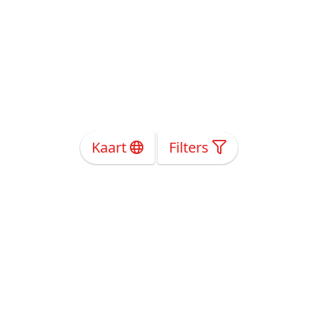
Kaart
Filters
Over Ons
Privacy
Voorwaarden
Tarieven
Help
Volg ons!