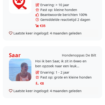
honden. Ik ben met honden
Ervaring: > 10 jaar
opgegroeid en in mijn volwassen
Past op: kleine honden
leven ging ik altijd..
Beantwoorde berichten 100%
Gemiddelde reactietijd 2 dagen
€35
Laatste keer ingelogd:
4 maanden geleden
Saar
Hondenoppas De Bilt
Hoi ik ben Saar, ik zit in 6vwo en
ben opzoek naar een leuk
bijbaantje! Ik hou heel erg van
Ervaring: 1 - 2 jaar
honden, ik heb er zelf geen ,maar
Past op: grote en kleine honden
heb wel al ervaring..
€8
Laatste keer ingelogd:
4 maanden geleden