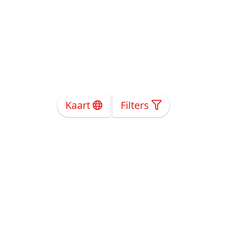
Kaart
Filters
Over Ons
Privacy
Voorwaarden
Tarieven
Help
Volg ons!