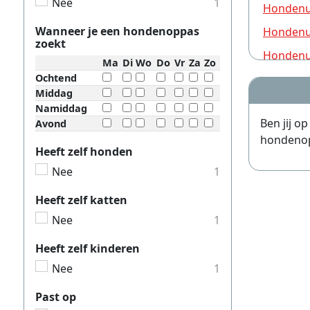
Nee
1
Hondenui
Wanneer je een hondenoppas
Hondenui
zoekt
Hondenui
Ma
Di
Wo
Do
Vr
Za
Zo
Ochtend
Hondenui
Middag
Hondenui
Namiddag
Ben jij o
Avond
Hondenui
hondenopp
Hondenui
Heeft zelf honden
Nee
1
Hondenui
Hondenui
Heeft zelf katten
Nee
1
Hondenui
Hondenui
Heeft zelf kinderen
Hondenui
Nee
1
Hondenui
Past op