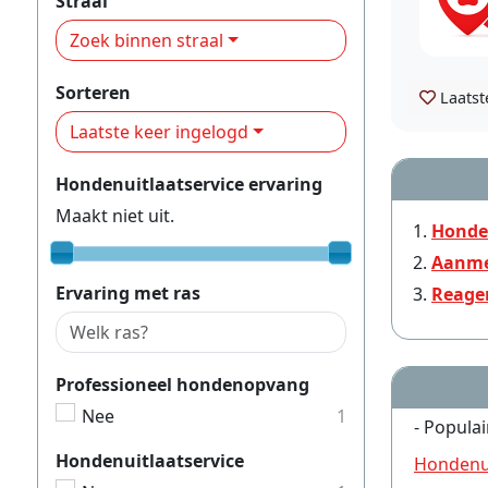
Straal
Zoek binnen straal
Sorteren
Laatst
Laatste keer ingelogd
Hondenuitlaatservice ervaring
Maakt niet uit.
Honde
Aanme
Ervaring met ras
Reage
Professioneel hondenopvang
Nee
1
- Populai
Hondenuitlaatservice
Hondenui