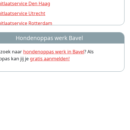
tlaatservice Den Haag
tlaatservice Utrecht
tlaatservice Rotterdam
tlaatservice Nijmegen
Hondenoppas werk Bavel
tlaatservice Groningen
p zoek naar
hondenoppas werk in Bavel
? Als
tlaatservice Almere
as kan jij je
gratis aanmelden!
tlaatservice Amersfoort
tlaatservice Arnhem
tlaatservice Leiden
tlaatservice Zwolle
tlaatservice Eindhoven
tlaatservice Breda
tlaatservice Haarlem