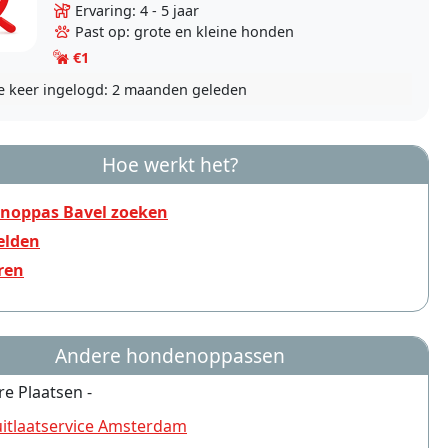
als de eigenaren op vakantie gaan. Een schat
Ervaring: 4 - 5 jaar
van een..
Past op: grote en kleine honden
€1
e keer ingelogd:
2 maanden geleden
Hoe werkt het?
noppas Bavel zoeken
lden
ren
Andere hondenoppassen
re Plaatsen -
tlaatservice Amsterdam