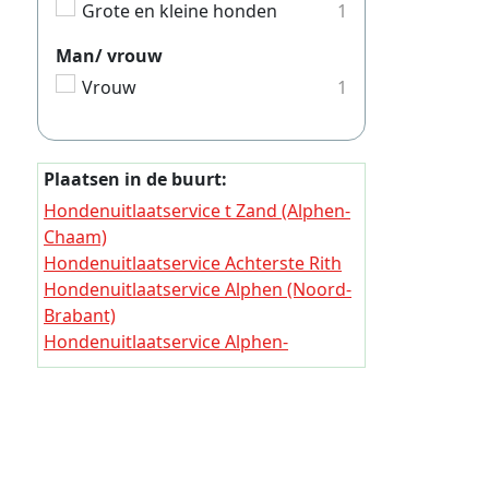
Hondenui
Grote en kleine honden
1
Hondenui
Man/ vrouw
Hondenui
Vrouw
1
Hondenui
Hondenui
Plaatsen in de buurt:
Hondenui
Hondenuitlaatservice t Zand (Alphen-
Hondenui
Chaam)
Hondenuitlaatservice Achterste Rith
Hondenui
Hondenuitlaatservice Alphen (Noord-
Hondenui
Brabant)
Hondenui
Hondenuitlaatservice Alphen-
Oosterwijk
Hondenui
Hondenuitlaatservice Anneville
Hondenui
Hondenuitlaatservice Baarschot
(Oosterhout)
Hondenui
Hondenuitlaatservice Balleman