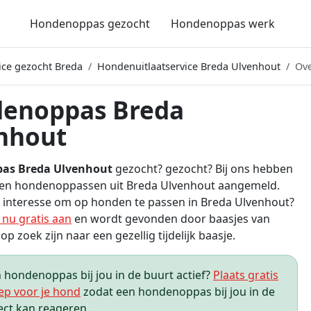
Hondenoppas gezocht
Hondenoppas werk
ice gezocht Breda
Hondenuitlaatservice Breda Ulvenhout
Ove
enoppas Breda
nhout
as Breda Ulvenhout
gezocht? gezocht? Bij ons hebben
een hondenoppassen uit Breda Ulvenhout aangemeld.
j interesse om op honden te passen in Breda Ulvenhout?
 nu gratis aan
en wordt gevonden door baasjes van
p zoek zijn naar een gezellig tijdelijk baasje.
hondenoppas bij jou in de buurt actief?
Plaats gratis
ep voor je hond
zodat een hondenoppas bij jou in de
ect kan reageren..