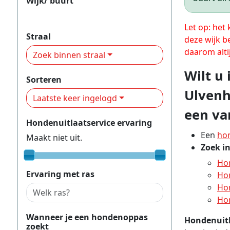
Wijk/ buurt
Ulvenhout
Let op: het
Straal
deze wijk b
daarom alti
Zoek binnen straal
Wilt u
Sorteren
Ulvenh
Laatste keer ingelogd
een va
Hondenuitlaatservice ervaring
Een
ho
Maakt niet uit.
Zoek i
Ho
Ervaring met ras
Ho
Ho
Ho
Wanneer je een hondenoppas
Hondenuitl
zoekt