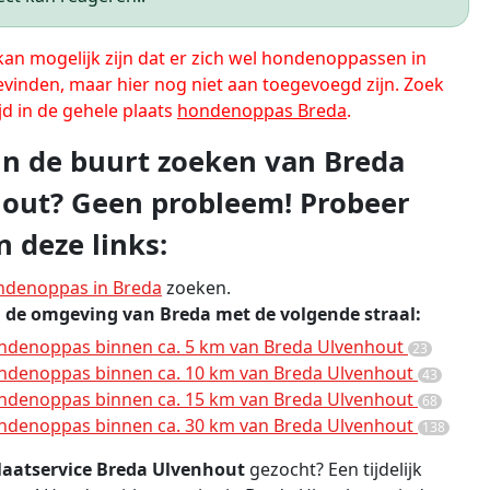
 kan mogelijk zijn dat er zich wel hondenoppassen in
evinden, maar hier nog niet aan toegevoegd zijn. Zoek
jd in de gehele plaats
hondenoppas Breda
.
 in de buurt zoeken van Breda
out? Geen probleem! Probeer
n deze links:
ndenoppas in Breda
zoeken.
n de omgeving van Breda met de volgende straal:
ndenoppas binnen ca. 5 km van Breda Ulvenhout
23
ndenoppas binnen ca. 10 km van Breda Ulvenhout
43
ndenoppas binnen ca. 15 km van Breda Ulvenhout
68
ndenoppas binnen ca. 30 km van Breda Ulvenhout
138
aatservice Breda Ulvenhout
gezocht? Een tijdelijk