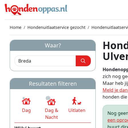
Home
Hondenuitlaatservice gezocht
Hondenuitlaatserv
Hond
Waar?
Ulve
Hondenopp
zich nog g
Resultaten filteren
Maar heb ji
Meld je dan
honden die o
Dag
Dag &
Uitlaten
Nog geen 
Nacht
een opro
buurt dir