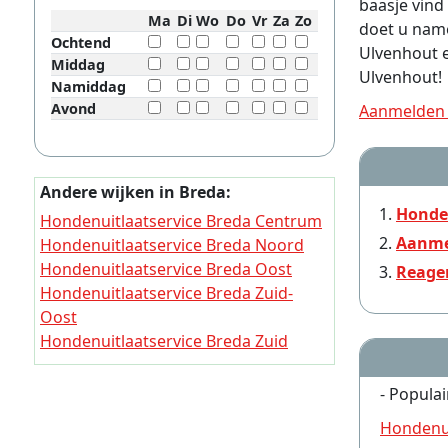
baasje vind
Ma
Di
Wo
Do
Vr
Za
Zo
doet u namel
Ochtend
Ulvenhout 
Middag
Ulvenhout!
Namiddag
Avond
Aanmelden a
Andere wijken in Breda:
Honde
Hondenuitlaatservice Breda Centrum
Aanme
Hondenuitlaatservice Breda Noord
Hondenuitlaatservice Breda Oost
Reage
Hondenuitlaatservice Breda Zuid-
Oost
Hondenuitlaatservice Breda Zuid
Hondenuitlaatservice Breda West
Hondenuitlaatservice Breda Noord-
- Populai
West
Hondenui
Hondenuitlaatservice Breda Bavel