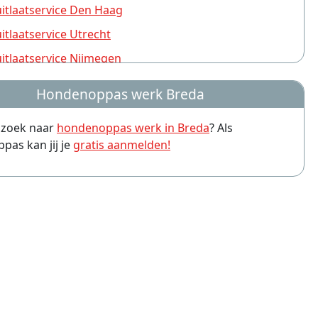
tlaatservice Den Haag
tlaatservice Utrecht
tlaatservice Nijmegen
tlaatservice Rotterdam
Hondenoppas werk Breda
tlaatservice Groningen
p zoek naar
hondenoppas werk in Breda
? Als
tlaatservice Almere
as kan jij je
gratis aanmelden!
tlaatservice Amersfoort
tlaatservice Arnhem
tlaatservice Leiden
tlaatservice Zwolle
tlaatservice Eindhoven
tlaatservice Haarlem
tlaatservice Apeldoorn