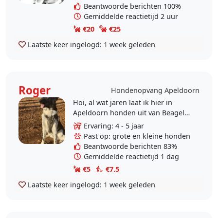
Beantwoorde berichten 100%
Gemiddelde reactietijd 2 uur
€20
€25
Laatste keer ingelogd:
1 week geleden
Roger
Hondenopvang Apeldoorn
Hoi, al wat jaren laat ik hier in
Apeldoorn honden uit van Beagels
tot Herdershonden. Referenties
Ervaring: 4 - 5 jaar
heb ik dus. Graag zoek ik dus een
Past op: grote en kleine honden
hond waarmee ik..
Beantwoorde berichten 83%
Gemiddelde reactietijd 1 dag
€5
€7.5
Laatste keer ingelogd:
1 week geleden