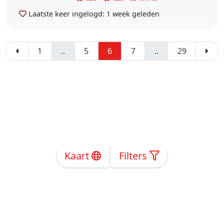
Laatste keer ingelogd:
1 week geleden
1
..
5
6
7
..
29
Kaart
Filters