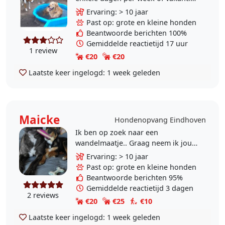
heb je de mogelijkheid jouw
Ervaring: > 10 jaar
hond(en) bij ons onder te brengen.
Past op: grote en kleine honden
Wij zijn een..
Beantwoorde berichten 100%
Gemiddelde reactietijd 17 uur
1 review
€20
€20
Laatste keer ingelogd:
1 week geleden
Maicke
Hondenopvang Eindhoven
Ik ben op zoek naar een
wandelmaatje.. Graag neem ik jou
hond mee uit wandelen..spelen in
Ervaring: > 10 jaar
het park of pas ik op tijdens
Past op: grote en kleine honden
vakanties of wanneer u een..
Beantwoorde berichten 95%
Gemiddelde reactietijd 3 dagen
2 reviews
€20
€25
€10
Laatste keer ingelogd:
1 week geleden