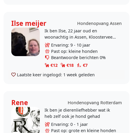
Ilse meijer
Hondenopvang Assen
Ik ben Ilse, 22 jaar oud en
woonachtig in Assen, Kloosterveen.
Ik kan mij goed aanpassen aan de
Ervaring: 9 - 10 jaar
behoefte van uw hond en de
Past op: kleine honden
afspraken die ik met u..
Beantwoorde berichten 0%
€12
€18
€7
Laatste keer ingelogd:
1 week geleden
Rene
Hondenopvang Rotterdam
Ik ben je dierenliefhebber wat ik
heb zelf ook je hond gehad
Ervaring: 0 - 1 jaar
Past op: grote en kleine honden