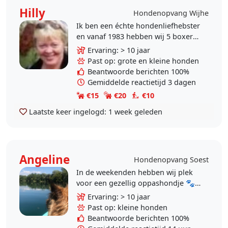
Hilly
Hondenopvang Wijhe
Ik ben een échte hondenliefhebster
en vanaf 1983 hebben wij 5 boxers
gehad. Mijn man en ik zijn beiden
Ervaring: > 10 jaar
ook opgegroeid met honden. Wij
Past op: grote en kleine honden
hebben nu geen..
Beantwoorde berichten 100%
Gemiddelde reactietijd 3 dagen
€15
€20
€10
Laatste keer ingelogd:
1 week geleden
Angeline
Hondenopvang Soest
In de weekenden hebben wij plek
voor een gezellig oppashondje 🐾
Wij passen op kleine tot
Ervaring: > 10 jaar
middelgrote honden (tot ca. 15 kg)
Past op: kleine honden
of een lieve senior...
Beantwoorde berichten 100%