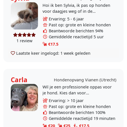
Hoi ik ben Sylvia, ik pas op honden
voor daagjes weg of in de
vakantieperiode. Ik neem maximaal
Ervaring: 5 - 6 jaar
2 honden per dag aan. Ik heb geen
Past op: grote en kleine honden
benches of hokken,..
Beantwoorde berichten 94%
Gemiddelde reactietijd 5 uur
1 review
€17.5
Laatste keer ingelogd:
1 week geleden
Carla
Hondenopvang Vianen (Utrecht)
Wil je een professionele oppas voor
je hond. Kies dan voor
hondenuitlaatservice Woef.
Ervaring: > 10 jaar
Hondenuitlaatservice opleiding en
Past op: grote en kleine honden
vakopleiding hondentrimmen..
Beantwoorde berichten 100%
Gemiddelde reactietijd 19 minuten
€20
€25
€17.5