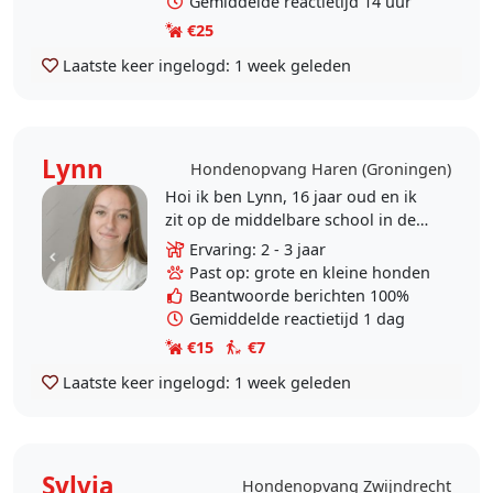
Gemiddelde reactietijd 14 uur
€25
Laatste keer ingelogd:
1 week geleden
Lynn
Hondenopvang Haren (Groningen)
Hoi ik ben Lynn, 16 jaar oud en ik
zit op de middelbare school in de
5de klas! Ik pas graag op hondjes
Ervaring: 2 - 3 jaar
of ik laat u hondje uit, ik ben alle
Past op: grote en kleine honden
honden..
Beantwoorde berichten 100%
Gemiddelde reactietijd 1 dag
€15
€7
Laatste keer ingelogd:
1 week geleden
Sylvia
Hondenopvang Zwijndrecht