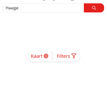
Kaart
Filters
Over Ons
Privacy
Voorwaarden
Tarieven
Help
Volg ons!