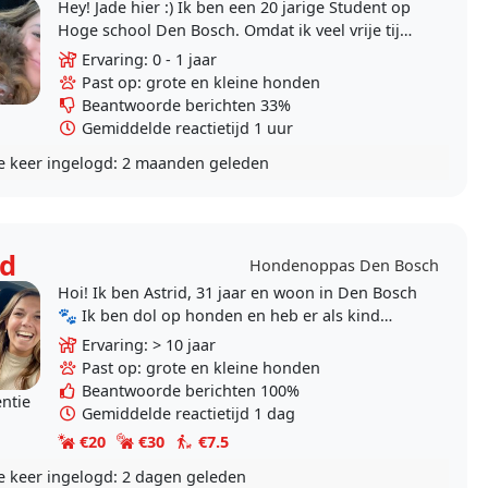
Hey! Jade hier :) Ik ben een 20 jarige Student op
Hoge school Den Bosch. Omdat ik veel vrije tijd
naast mijn studie heb, en altijd al een groot
Ervaring: 0 - 1 jaar
hart..
Past op: grote en kleine honden
Beantwoorde berichten 33%
Gemiddelde reactietijd 1 uur
e keer ingelogd:
2 maanden geleden
id
Hondenoppas Den Bosch
Hoi! Ik ben Astrid, 31 jaar en woon in Den Bosch
🐾 Ik ben dol op honden en heb er als kind
altijd één gehad. De afgelopen jaren pas ik..
Ervaring: > 10 jaar
Past op: grote en kleine honden
Beantwoorde berichten 100%
entie
Gemiddelde reactietijd 1 dag
€20
€30
€7.5
e keer ingelogd:
2 dagen geleden