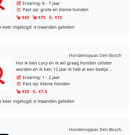
nog geen hondje dus heb alle tijd voor die jou.
Ervaring: 6 - 7 jaar
Past op: grote en kleine honden
€45
€75
€15
e keer ingelogd:
4 maanden geleden
Hondenoppas Den Bosch
Hoi ik ben Lucy en ik wil graag honden uitlater
worden en ik ben 12 jaar ik heb al een beetje
ervaring want wij hebben zelf ook een hond
Ervaring: 1 - 2 jaar
Past op: kleine honden
€25
€7.5
e keer ingelogd:
6 maanden geleden
Hondenoppas Den Bosch