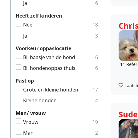
Ja
6
Heeft zelf kinderen
Chris
Nee
18
Ja
3
Voorkeur oppaslocatie
Bij baasje van de hond
6
11 Refer
Bij hondenoppas thuis
6
Past op
Laatst
Grote en kleine honden
17
Kleine honden
4
Sude
Man/ vrouw
Vrouw
19
Man
2