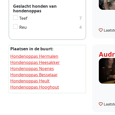
Geslacht honden van
hondenoppas
Teef
7
Reu
4
Laatst
Plaatsen in de buurt:
Audr
Hondenoppas Hermalen
Hondenoppas Heesakker
Hondenoppas Noenes
Hondenoppas Besselaar
Hondenoppas Heult
Hondenoppas Hooghout
Hondenoppas Esch
Hondenoppas Borne (Noord-Brabant)
Laatst
Hondenoppas Elde
Hondenoppas Raam