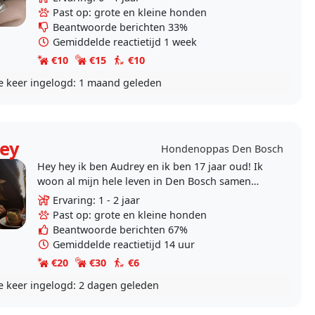
een..
Past op: grote en kleine honden
Beantwoorde berichten 33%
Gemiddelde reactietijd 1 week
€10
€15
€10
e keer ingelogd:
1 maand geleden
ey
Hondenoppas Den Bosch
Hey hey ik ben Audrey en ik ben 17 jaar oud! Ik
woon al mijn hele leven in Den Bosch samen
met mijn eigen lieve Miso (mijn poes van 1 jaar
Ervaring: 1 - 2 jaar
oud). Ik..
Past op: grote en kleine honden
Beantwoorde berichten 67%
Gemiddelde reactietijd 14 uur
€20
€30
€6
e keer ingelogd:
2 dagen geleden