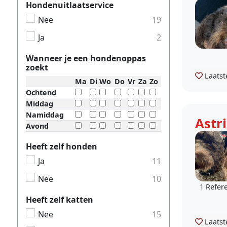
Hondenuitlaatservice
Nee
19
Ja
2
Wanneer je een hondenoppas
zoekt
Laatst
Ma
Di
Wo
Do
Vr
Za
Zo
Ochtend
Middag
Namiddag
Astr
Avond
Heeft zelf honden
Ja
11
Nee
10
1 Refer
Heeft zelf katten
Nee
15
Laatst