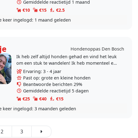
Gemiddelde reactietijd 1 maand
€10
€15
€2.5
e keer ingelogd:
1 maand geleden
je
Hondenoppas Den Bosch
Ik heb zelf altijd honden gehad en vind het leuk
om een stuk te wandelen! Ik heb momenteel een
tussenjaar en nu dus genoeg tijd om dit te doen.
Ervaring: 3 - 4 jaar
Past op: grote en kleine honden
Beantwoorde berichten 29%
Gemiddelde reactietijd 5 dagen
€25
€40
€15
e keer ingelogd:
3 maanden geleden
2
3