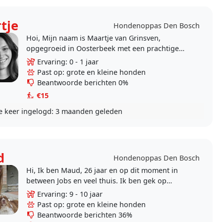
tje
Hondenoppas Den Bosch
Hoi, Mijn naam is Maartje van Grinsven,
opgegroeid in Oosterbeek met een prachtige
omgeving waar we vroeger altijd gingen
Ervaring: 0 - 1 jaar
wandelen met onze hond. Nu..
Past op: grote en kleine honden
Beantwoorde berichten 0%
€15
e keer ingelogd:
3 maanden geleden
d
Hondenoppas Den Bosch
Hi, Ik ben Maud, 26 jaar en op dit moment in
between Jobs en veel thuis. Ik ben gek op
honden en heb veel liefde te geven aan een
Ervaring: 9 - 10 jaar
hond. Wij zouden..
Past op: grote en kleine honden
Beantwoorde berichten 36%