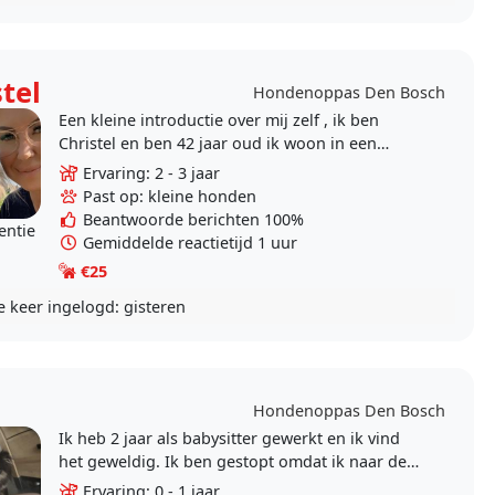
tel
Hondenoppas Den Bosch
Een kleine introductie over mij zelf , ik ben
Christel en ben 42 jaar oud ik woon in een
eengezinswoning samen met mij hondje Simba
Ervaring: 2 - 3 jaar
van 11 een..
Past op: kleine honden
Beantwoorde berichten 100%
entie
Gemiddelde reactietijd 1 uur
€25
e keer ingelogd:
gisteren
Hondenoppas Den Bosch
Ik heb 2 jaar als babysitter gewerkt en ik vind
het geweldig. Ik ben gestopt omdat ik naar de
universiteit ging. En ik heb zelf een jaar geleden
Ervaring: 0 - 1 jaar