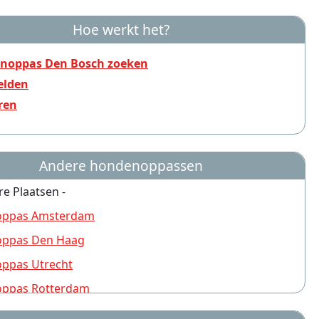
Hoe werkt het?
noppas Den Bosch zoeken
lden
ren
Andere hondenoppassen
re Plaatsen -
ppas Amsterdam
ppas Den Haag
ppas Utrecht
ppas Rotterdam
ppas Nijmegen