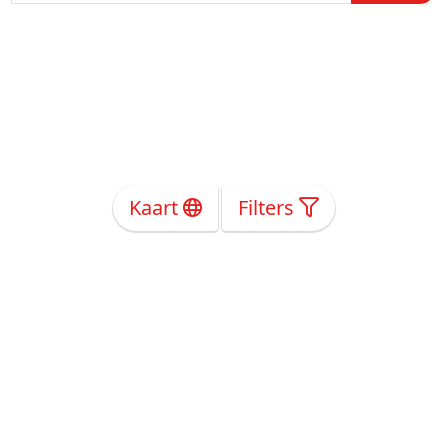
Kaart
Filters
Over Ons
Privacy
Voorwaarden
Tarieven
Help
Volg ons!