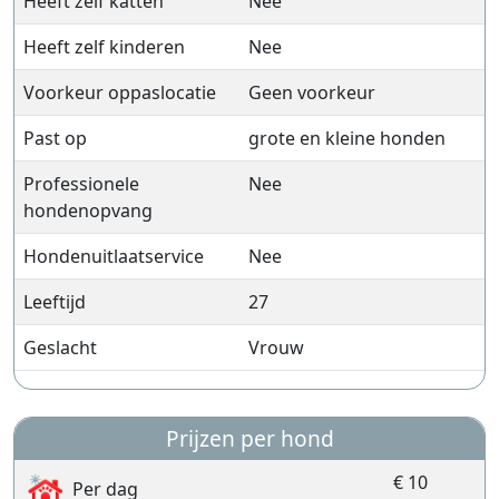
Heeft zelf katten
Nee
Heeft zelf kinderen
Nee
Voorkeur oppaslocatie
Geen voorkeur
Past op
grote en kleine honden
Professionele
Nee
hondenopvang
Hondenuitlaatservice
Nee
Leeftijd
27
Geslacht
Vrouw
Prijzen per hond
€ 10
Per dag