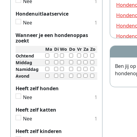
Nee
1
Hondeno
Hondenuitlaatservice
Hondeno
Nee
1
Hondeno
Wanneer je een hondenoppas
Hondeno
zoekt
Hondeno
Ma
Di
Wo
Do
Vr
Za
Zo
Ochtend
Hondeno
Middag
Ben jij o
Hondeno
Namiddag
hondenopp
Avond
Hondeno
Hondeno
Heeft zelf honden
Nee
1
Hondeno
Hondeno
Heeft zelf katten
Nee
1
Hondeno
Hondeno
Heeft zelf kinderen