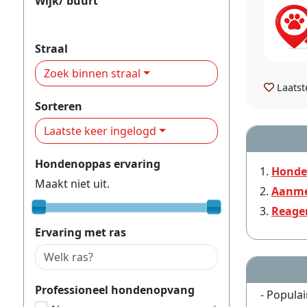
Wijk/ buurt
Tanthof-West
Straal
Zoek binnen straal
Laatst
Sorteren
Laatste keer ingelogd
Hondenoppas ervaring
Honde
Maakt niet uit.
Aanme
Reage
Ervaring met ras
Professioneel hondenopvang
- Populai