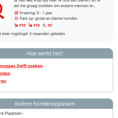
Ik heb wat vrije tijd over ik hou van dieren, en ik
wil me graag inzetten om andere mensen te
helpen.
Ervaring: 0 - 1 jaar
Past op: grote en kleine honden
€10
€10
€5
e keer ingelogd:
5 maanden geleden
Hoe werkt het?
noppas Delft zoeken
lden
ren
Andere hondenoppassen
re Plaatsen -