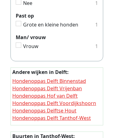
Nee
1
Hondeno
Hondeno
Past op
Hondeno
Grote en kleine honden
1
Hondeno
Man/ vrouw
Hondeno
Vrouw
1
Hondeno
Hondeno
Andere wijken in Delft:
Hondeno
Hondenoppas Delft Binnenstad
Hondeno
Hondenoppas Delft Vrijenban
Hondenoppas Hof van Delft
Hondeno
Hondenoppas Delft Voordijkshoorn
Hondeno
Hondenoppas Delftse Hout
Hondenoppas Delft Tanthof-West
Hondeno
Hondenoppas Delft Tanthof-Oost
Hondeno
Hondenoppas Delft Voorhof
Buurten in Tanthof-West: