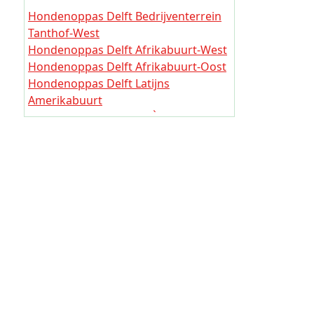
Hondeno
Hondenoppas Delft Buitenhof
Hondenoppas Delft Bedrijventerrein
Hondenoppas Delft Abtswoude
Hondeno
Tanthof-West
Hondenoppas Delft Schieweg
Hondenoppas Delft Afrikabuurt-West
Hondenop
Hondenoppas Delft Wippolder
Hondenoppas Delft Afrikabuurt-Oost
Hondenoppas Delft Ruiven
Hondeno
Hondenoppas Delft Latijns
Hondeno
Amerikabuurt
Hondenoppas Delft AziÙbuurt
Hondenop
Hondenoppas Delft
Hondeno
Tanthofkadebuurt
Hondeno
Hondeno
Hondeno
Hondeno
Hondeno
Hondeno