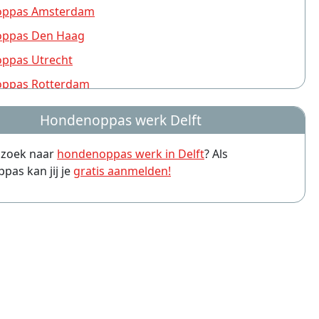
ppas Amsterdam
ppas Den Haag
ppas Utrecht
ppas Rotterdam
ppas Nijmegen
Hondenoppas werk Delft
ppas Groningen
p zoek naar
hondenoppas werk in Delft
? Als
ppas Almere
as kan jij je
gratis aanmelden!
ppas Amersfoort
ppas Arnhem
ppas Leiden
ppas Zwolle
ppas Eindhoven
ppas Breda