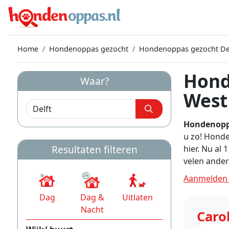
Home
Hondenoppas gezocht
Hondenoppas gezocht De
Hond
Waar?
West
Hondenoppa
u zo! Honde
Resultaten filteren
hier. Nu al
velen ander
Aanmelden 
Dag
Dag &
Uitlaten
Nacht
Caro