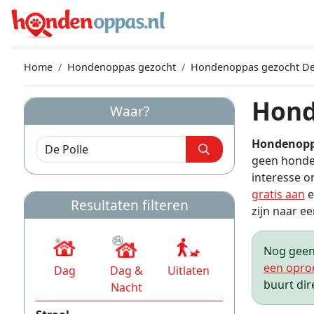
Home
Hondenoppas gezocht
Hondenoppas gezocht De
Hond
Waar?
Hondenopp
geen honden
interesse o
gratis aan
e
Resultaten filteren
zijn naar ee
Nog geen 
een opro
Dag
Dag &
Uitlaten
buurt dir
Nacht