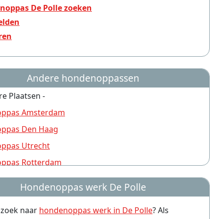
noppas De Polle zoeken
lden
ren
Andere hondenoppassen
re Plaatsen -
ppas Amsterdam
ppas Den Haag
ppas Utrecht
ppas Rotterdam
ppas Nijmegen
Hondenoppas werk De Polle
ppas Groningen
p zoek naar
hondenoppas werk in De Polle
? Als
ppas Almere