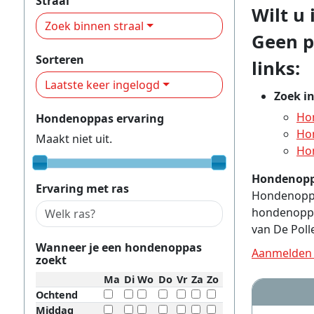
Straal
Wilt u
Zoek binnen straal
Geen p
Sorteren
links:
Laatste keer ingelogd
Zoek i
Hon
Hondenoppas ervaring
Hon
Maakt niet uit.
Hon
Hondenopp
Ervaring met ras
Hondenoppas
hondenoppa
van De Poll
Wanneer je een hondenoppas
Aanmelden 
zoekt
Ma
Di
Wo
Do
Vr
Za
Zo
Ochtend
Middag