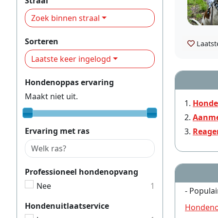
Straal
Zoek binnen straal
Sorteren
Laatst
Laatste keer ingelogd
Hondenoppas ervaring
Maakt niet uit.
Honde
Aanme
Ervaring met ras
Reage
Professioneel hondenopvang
Nee
1
- Populai
Hondenuitlaatservice
Hondeno