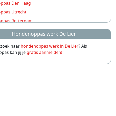
ppas Den Haag
ppas Utrecht
ppas Rotterdam
ppas Nijmegen
Hondenoppas werk De Lier
ppas Groningen
p zoek naar
hondenoppas werk in De Lier
? Als
ppas Almere
as kan jij je
gratis aanmelden!
ppas Amersfoort
ppas Arnhem
ppas Leiden
ppas Zwolle
ppas Eindhoven
ppas Breda
ppas Haarlem