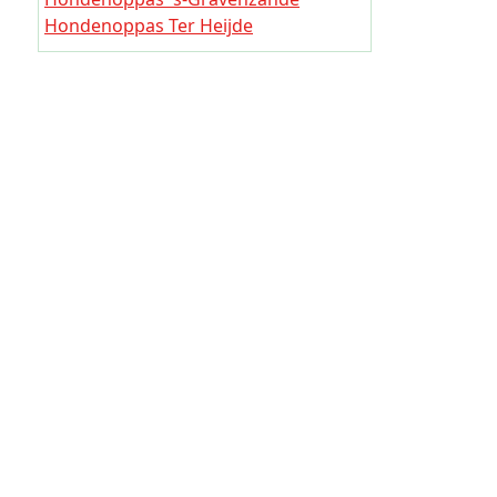
Hondeno
Hondenoppas Ter Heijde
Hondeno
Hondenoppas Monster
Hondenop
Hondenoppas Heenweg
Hondenoppas Baakwoning
Hondeno
Hondenoppas Maasdijk (Westland)
Hondeno
Hondenop
Hondeno
Hondeno
Hondeno
Hondeno
Hondeno
Hondeno
Hondeno