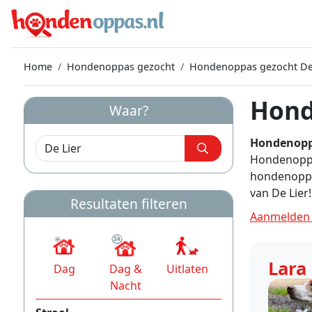
Home
Hondenoppas gezocht
Hondenoppas gezocht De
Hond
Waar?
Hondenopp
Hondenoppas
hondenoppa
van De Lier!
Resultaten filteren
Aanmelden 
Lara
Dag
Dag &
Uitlaten
Nacht