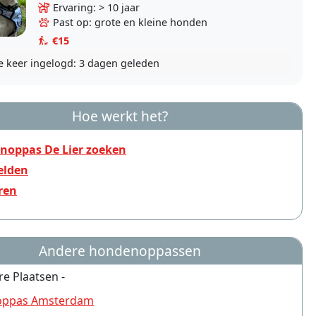
dierenpension waar ik veel ervaring heb
Ervaring: > 10 jaar
opgedaan. Ik heb..
Past op: grote en kleine honden
€15
e keer ingelogd:
3 dagen geleden
Hoe werkt het?
noppas De Lier zoeken
lden
ren
Andere hondenoppassen
re Plaatsen -
ppas Amsterdam