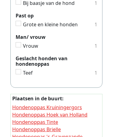
Hondeno
Bij baasje van de hond
1
Hondeno
Past op
Hondeno
Grote en kleine honden
1
Hondeno
Man/ vrouw
Hondeno
Vrouw
1
Hondeno
Geslacht honden van
hondenoppas
Hondeno
Teef
1
Hondeno
Hondeno
Hondeno
Plaatsen in de buurt:
Hondeno
Hondenoppas Kruiningergors
Hondenoppas Hoek van Holland
Hondeno
Hondenoppas Tinte
Hondeno
Hondenoppas Brielle
Hondenoppas 's-Gravenzande