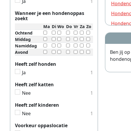
Ja
1
Hondeno
Wanneer je een hondenoppas
Hondeno
zoekt
Hondeno
Ma
Di
Wo
Do
Vr
Za
Zo
Ochtend
Hondeno
Middag
Hondeno
Namiddag
Ben jij o
Avond
Hondeno
hondenopp
Hondeno
Heeft zelf honden
Ja
1
Hondeno
Hondeno
Heeft zelf katten
Nee
1
Hondeno
Hondeno
Heeft zelf kinderen
Hondeno
Nee
1
Hondeno
Voorkeur oppaslocatie