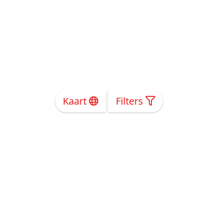
Kaart
Filters
Over Ons
Privacy
Voorwaarden
Tarieven
Help
Volg ons!