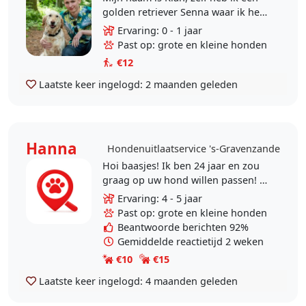
golden retriever Senna waar ik heel
graag mee ga wandelen. Ik zou het
Ervaring: 0 - 1 jaar
leuk vinden om als bijbaan voor
Past op: grote en kleine honden
andere..
€12
Laatste keer ingelogd:
2 maanden geleden
Hanna
Hondenuitlaatservice 's-Gravenzande
Hoi baasjes! Ik ben 24 jaar en zou
graag op uw hond willen passen! Ik
heb al vaker voor korte en langere
Ervaring: 4 - 5 jaar
tijd op een hond gepast. Ik ben
Past op: grote en kleine honden
graag actief..
Beantwoorde berichten 92%
Gemiddelde reactietijd 2 weken
€10
€15
Laatste keer ingelogd:
4 maanden geleden