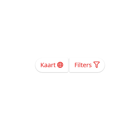
Kaart
Filters
Over Ons
Privacy
Voorwaarden
Tarieven
Help
Volg ons!