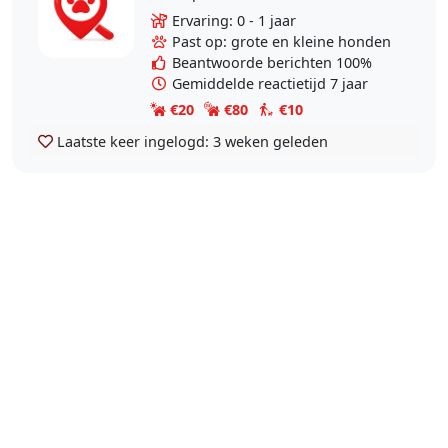
of honden uit te laten of even op ze
Ervaring: 0 - 1 jaar
te passen ik heb wat ervaring met
Past op: grote en kleine honden
honden ik kan..
Beantwoorde berichten 100%
Gemiddelde reactietijd 7 jaar
€20
€80
€10
Laatste keer ingelogd:
3 weken geleden