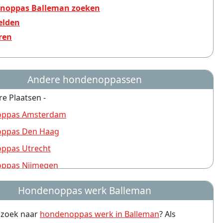
noppas Balleman zoeken
lden
ren
Andere hondenoppassen
re Plaatsen -
ppas Amsterdam
ppas Den Haag
ppas Utrecht
ppas Nijmegen
ppas Rotterdam
Hondenoppas werk Balleman
ppas Groningen
p zoek naar
hondenoppas werk in Balleman
? Als
ppas Almere