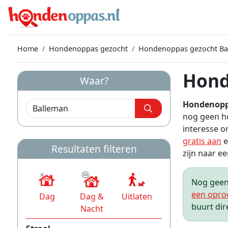
Home
Hondenoppas gezocht
Hondenoppas gezocht Ba
Hond
Waar?
Hondenopp
nog geen h
interesse 
gratis aan
e
Resultaten filteren
zijn naar ee
Nog geen 
een opro
Dag
Dag &
Uitlaten
buurt dir
Nacht