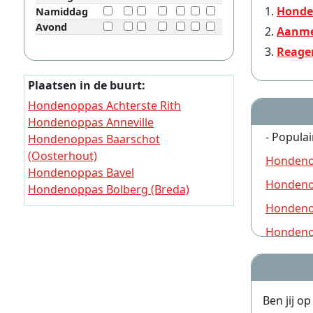
Honde
Namiddag
Avond
Aanme
Reage
Plaatsen in de buurt:
Hondenoppas Achterste Rith
Hondenoppas Anneville
- Populai
Hondenoppas Baarschot
(Oosterhout)
Hondeno
Hondenoppas Bavel
Hondeno
Hondenoppas Bolberg (Breda)
Hondenoppas Breda
Hondeno
Hondenoppas Breedschot
Hondeno
Hondenoppas Castelré
Hondeno
Hondenoppas Chaam
Hondeno
Ben jij o
Hondeno