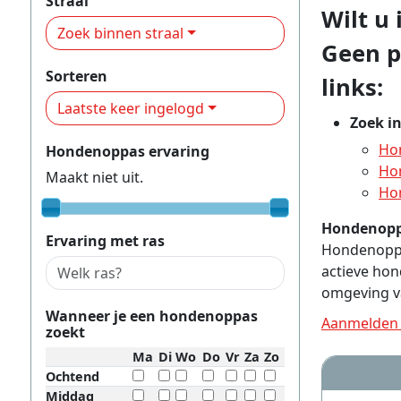
Straal
Wilt u
Zoek binnen straal
Geen p
Sorteren
links:
Laatste keer ingelogd
Zoek i
Ho
Hondenoppas ervaring
Ho
Maakt niet uit.
Ho
Hondenopp
Ervaring met ras
Hondenoppas
actieve hon
omgeving v
Wanneer je een hondenoppas
Aanmelden 
zoekt
Ma
Di
Wo
Do
Vr
Za
Zo
Ochtend
Middag