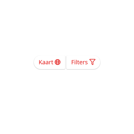
Kaart
Filters
Over Ons
Privacy
Voorwaarden
Tarieven
Help
Volg ons!