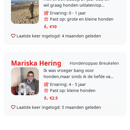
wil graag honden uitlaten/op
honden passen als bijbaantje. Zelf
Ervaring: 0 - 1 jaar
heb ik 2 hondjes, ik ben een
Past op: grote en kleine honden
enorme..
€10
Laatste keer ingelogd:
4 maanden geleden
Mariska Hering
Hondenoppas Breukelen
Ik was vroeger bang voor
honden,maar sinds ik de liefde van
honden van mijn vriendin heb
Ervaring: 4 - 5 jaar
gevoeld ben ik verkocht.de 2
Past op: kleine honden
yorkies zijn heel gek op me..
€2.5
Laatste keer ingelogd:
5 maanden geleden