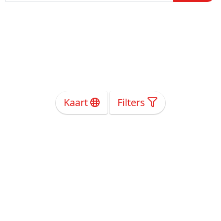
Kaart
Filters
Over Ons
Privacy
Voorwaarden
Tarieven
Help
Volg ons!