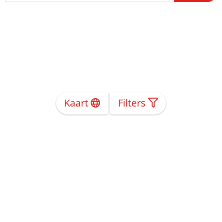
Kaart
Filters
Over Ons
Privacy
Voorwaarden
Tarieven
Help
Volg ons!