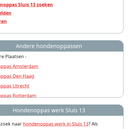
noppas Sluis 13 zoeken
lden
ren
Andere hondenoppassen
re Plaatsen -
ppas Amsterdam
ppas Den Haag
ppas Utrecht
ppas Rotterdam
ppas Nijmegen
Hondenoppas werk Sluis 13
ppas Groningen
p zoek naar
hondenoppas werk in Sluis 13
? Als
ppas Almere