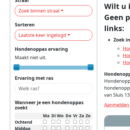
Straal
Wilt u 
Zoek binnen straal
Geen p
Sorteren
links:
Laatste keer ingelogd
Zoek in
Hon
Hondenoppas ervaring
Hon
Maakt niet uit.
Hon
Hondenoppa
Ervaring met ras
Hondenoppas
hondenoppas
van Sluis 13
Wanneer je een hondenoppas
Aanmelden 
zoekt
Ma
Di
Wo
Do
Vr
Za
Zo
Ochtend
Middag