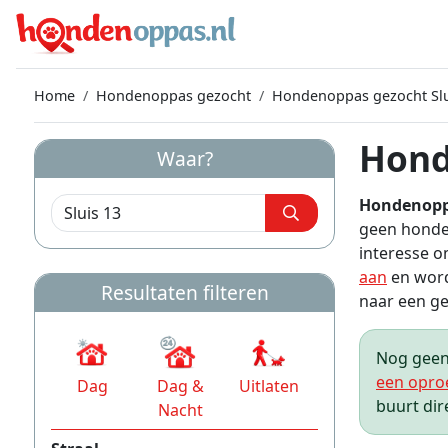
Home
Hondenoppas gezocht
Hondenoppas gezocht Slu
Hond
Waar?
Hondenoppa
geen honden
interesse o
aan
en word
Resultaten filteren
naar een gez
Nog geen 
een opro
Dag
Dag &
Uitlaten
buurt dir
Nacht