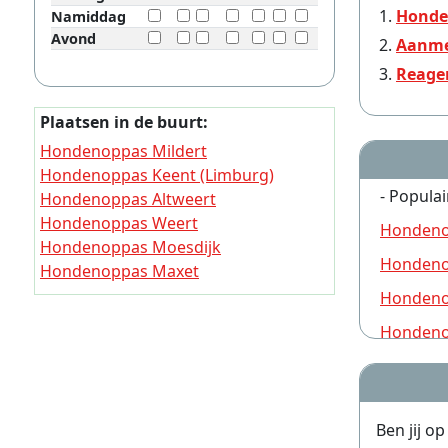
Honde
Namiddag
Avond
Aanme
Reage
Plaatsen in de buurt:
Hondenoppas Mildert
Hondenoppas Keent (Limburg)
- Populai
Hondenoppas Altweert
Hondenoppas Weert
Hondeno
Hondenoppas Moesdijk
Hondeno
Hondenoppas Maxet
Hondenoppas Leveroy
Hondeno
Hondenoppas Boshoven (Limburg)
Hondeno
Hondenoppas Leveroijse Bergen
Hondeno
Hondenoppas Achter het Klooster
Hondeno
Ben jij o
Hondeno