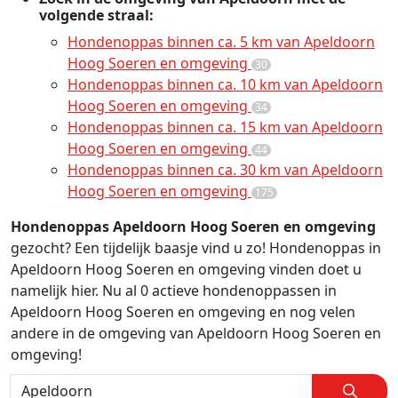
volgende straal:
Hondenoppas binnen ca. 5 km van Apeldoorn
Hoog Soeren en omgeving
30
Hondenoppas binnen ca. 10 km van Apeldoorn
Hoog Soeren en omgeving
34
Hondenoppas binnen ca. 15 km van Apeldoorn
Hoog Soeren en omgeving
44
Hondenoppas binnen ca. 30 km van Apeldoorn
Hoog Soeren en omgeving
175
Hondenoppas Apeldoorn Hoog Soeren en omgeving
gezocht? Een tijdelijk baasje vind u zo! Hondenoppas in
Apeldoorn Hoog Soeren en omgeving vinden doet u
namelijk hier. Nu al 0 actieve hondenoppassen in
Apeldoorn Hoog Soeren en omgeving en nog velen
andere in de omgeving van Apeldoorn Hoog Soeren en
omgeving!