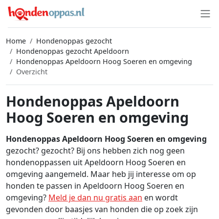
Home
Hondenoppas gezocht
Hondenoppas gezocht Apeldoorn
Hondenoppas Apeldoorn Hoog Soeren en omgeving
Overzicht
Hondenoppas Apeldoorn
Hoog Soeren en omgeving
Hondenoppas Apeldoorn Hoog Soeren en omgeving
gezocht? gezocht? Bij ons hebben zich nog geen
hondenoppassen uit Apeldoorn Hoog Soeren en
omgeving aangemeld. Maar heb jij interesse om op
honden te passen in Apeldoorn Hoog Soeren en
omgeving?
Meld je dan nu gratis aan
en wordt
gevonden door baasjes van honden die op zoek zijn