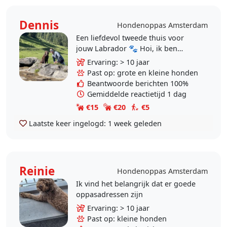
Dennis
Hondenoppas Amsterdam
Een liefdevol tweede thuis voor
jouw Labrador 🐾 Hoi, ik ben
Dennis, 45 jaar, en ik heb een
Ervaring: > 10 jaar
enorme liefde voor Labradors. Na
Past op: grote en kleine honden
twaalf prachtige..
Beantwoorde berichten 100%
Gemiddelde reactietijd 1 dag
€15
€20
€5
Laatste keer ingelogd:
1 week geleden
Reinie
Hondenoppas Amsterdam
Ik vind het belangrijk dat er goede
oppasadressen zijn
Ervaring: > 10 jaar
Past op: kleine honden