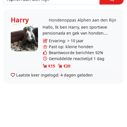
Harry
Hondenoppas Alphen aan den Rijn
Hallo, Ik ben Harry, een sportieve
pensionada en gek van honden.
Mijn hele leven heb ik honden
Ervaring: > 10 jaar
gehad van klein tot groot. Ik meld
Past op: kleine honden
mij bij deze aan..
Beantwoorde berichten 92%
Gemiddelde reactietijd 1 dag
€15
€20
Laatste keer ingelogd:
4 dagen geleden