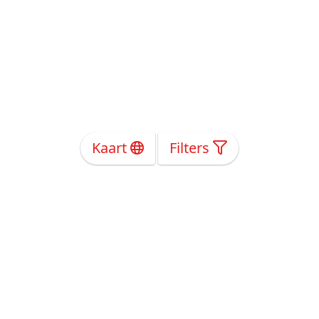
Kaart
Filters
Over Ons
Privacy
Voorwaarden
Tarieven
Help
Volg ons!