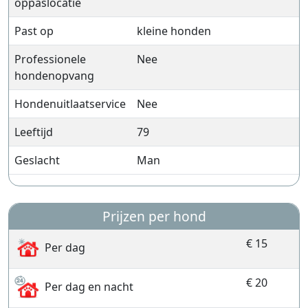
oppaslocatie
Past op
kleine honden
Professionele
Nee
hondenopvang
Hondenuitlaatservice
Nee
Leeftijd
79
Geslacht
Man
Prijzen per hond
€ 15
Per dag
€ 20
Per dag en nacht