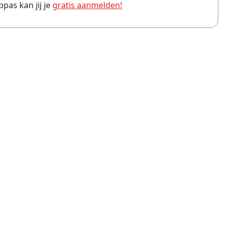
as kan jij je
gratis aanmelden!
ppas Amersfoort
ppas Arnhem
ppas Leiden
ppas Zwolle
ppas Eindhoven
ppas Breda
ppas Haarlem
ppas Apeldoorn
ppas Tilburg
ppas Hoofddorp
ppas Ede
ppas Purmerend
ppas Hilversum