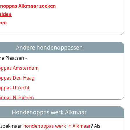
noppas Alkmaar zoeken
lden
ren
Andere hondenoppassen
re Plaatsen -
ppas Amsterdam
ppas Den Haag
ppas Utrecht
ppas Nijmegen
ppas Rotterdam
Hondenoppas werk Alkmaar
ppas Groningen
p zoek naar
hondenoppas werk in Alkmaar
? Als
ppas Almere