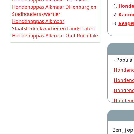
Hondenoppas Alkmaar Binnenstad
Honde
Hondenoppas Alkmaar Dillenburg en
Stadhouderskwartier
Aanme
Hondenoppas Alkmaar
Reage
Staatsliedenkwartier en Landstraten
Hondenoppas Alkmaar Oud-Rochdale
Hondenoppas Alkmaar
Emmakwartier
Hondenoppas Alkmaar
- Populai
Nassaukwartier en Hout
Hondeno
Hondenoppas Alkmaar Oranjepark
Hondenoppas Alkmaar Cranenbroek
Hondeno
Hondenoppas Alkmaar
Hondeno
Burgemeesterskwartier
Hondeno
Hondeno
Hondeno
Ben jij o
Hondeno