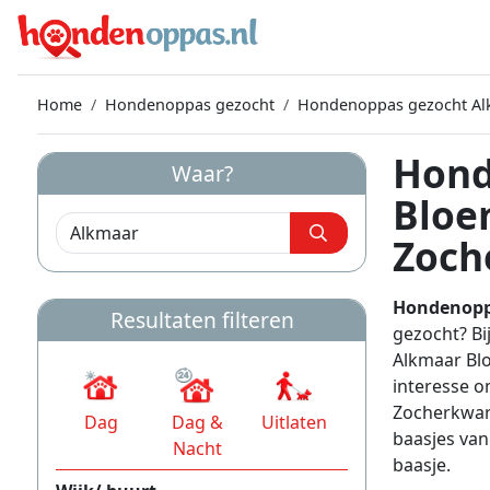
Home
Hondenoppas gezocht
Hondenoppas gezocht Al
Hond
Waar?
Bloe
Zoch
Hondenopp
Resultaten filteren
gezocht? B
Alkmaar Blo
interesse o
Zocherkwar
Dag
Dag &
Uitlaten
baasjes van 
Nacht
baasje.