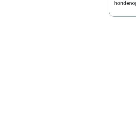
hondenopp
Hondeno
Hondeno
Hondeno
Hondeno
Hondeno
Hondeno
Hondeno
Hondeno
Hondeno
Hondeno
Hondeno
Hondeno
Hondeno