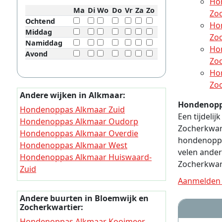
Ho
Ma
Di
Wo
Do
Vr
Za
Zo
Zo
Ochtend
Ho
Middag
Zo
Namiddag
Ho
Avond
Zo
Ho
Zo
Andere wijken in Alkmaar:
Hondenopp
Hondenoppas Alkmaar Zuid
Een tijdeli
Hondenoppas Alkmaar Oudorp
Zocherkwart
Hondenoppas Alkmaar Overdie
hondenoppa
Hondenoppas Alkmaar West
velen ande
Hondenoppas Alkmaar Huiswaard-
Zocherkwart
Zuid
Hondenoppas Alkmaar Huiswaard-
Aanmelden 
Noord
Andere buurten in Bloemwijk en
Hondenoppas Alkmaar Daalmeer en
Zocherkwartier:
Koedijk
Hondenoppas Alkmaar Kooimeer