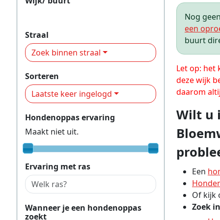
Wijk/ buurt
Bloemwijk en Zocherkwartier
Nog geen 
een opro
Straal
buurt dir
Zoek binnen straal
Let op: het
Sorteren
deze wijk b
daarom alti
Laatste keer ingelogd
Wilt u
Hondenoppas ervaring
Bloemw
Maakt niet uit.
proble
Ervaring met ras
Een
ho
Honden
Of kijk
Zoek i
Wanneer je een hondenoppas
zoekt