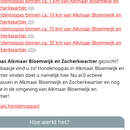
ndenoppas binnen ca. 5 km van Alkmaar Bloemwijk en
cherkwartier
25
ndenoppas binnen ca. 10 km van Alkmaar Bloemwijk en
cherkwartier
46
ndenoppas binnen ca. 15 km van Alkmaar Bloemwijk en
cherkwartier
59
ndenoppas binnen ca. 30 km van Alkmaar Bloemwijk en
cherkwartier
192
as Alkmaar Bloemwijk en Zocherkwartier
gezocht?
jk baasje vind u zo! Hondenoppas in Alkmaar Bloemwijk en
ier vinden doet u namelijk hier. Nu al 0 actieve
ssen in Alkmaar Bloemwijk en Zocherkwartier en nog
re in de omgeving van Alkmaar Bloemwijk en
ier!
als hondenoppas!
Hoe werkt het?