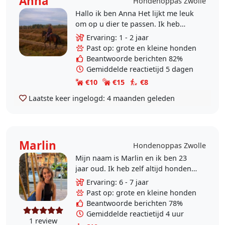
Anna
Hondenoppas Zwolle
Hallo ik ben Anna Het lijkt me leuk
om op u dier te passen. Ik heb
vaker op honden gepast. Het is wel
Ervaring: 1 - 2 jaar
belangrijk dat die met katten kan.
Past op: grote en kleine honden
Als de hond..
Beantwoorde berichten 82%
Gemiddelde reactietijd 5 dagen
€10
€15
€8
Laatste keer ingelogd:
4 maanden geleden
Marlin
Hondenoppas Zwolle
Mijn naam is Marlin en ik ben 23
jaar oud. Ik heb zelf altijd honden
thuis gehad en ik ben dus ook
Ervaring: 6 - 7 jaar
ervaren als het gaat om wandelen
Past op: grote en kleine honden
met grote/kleine..
Beantwoorde berichten 78%
Gemiddelde reactietijd 4 uur
1 review