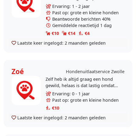
hond(en) willen passen. Ik heb al
Ervaring: 1 - 2 jaar
vaak genoeg op de hond van een
Past op: grote en kleine honden
vriendin moeten passen..
Beantwoorde berichten 40%
Gemiddelde reactietijd 1 dag
€10
€14
€4
Laatste keer ingelogd:
2 maanden geleden
Zoé
Hondenuitlaatservice Zwolle
Zelf heb ik altijd graag een hond
gewild, helaas is dat lastig omdat
mijn ouders gescheiden zijn en ik
Ervaring: 0 - 1 jaar
vaak tussen huizen wissel.
Past op: grote en kleine honden
Daarnaast hou ik..
€10
Laatste keer ingelogd:
2 maanden geleden