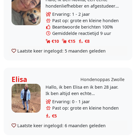
hondenliefhebber en afgestudeerd
in Voeding. Onlangs ben ik naar
Ervaring: 1 - 2 jaar
Zwolle verhuisd. Thuis bij mijn
Past op: grote en kleine honden
familie hebben we al..
Beantwoorde berichten 100%
Gemiddelde reactietijd 9 uur
€10
€15
€8
Laatste keer ingelogd:
5 maanden geleden
Elisa
Hondenoppas Zwolle
Hallo, ik ben Elisa en ik ben 28 jaar.
Ik ben altijd een echte
hondenliefhebber geweest en ben
Ervaring: 0 - 1 jaar
opgegroeid met honden. Helaas is
Past op: grote en kleine honden
het door ruimtegebrek..
€5
Laatste keer ingelogd:
6 maanden geleden