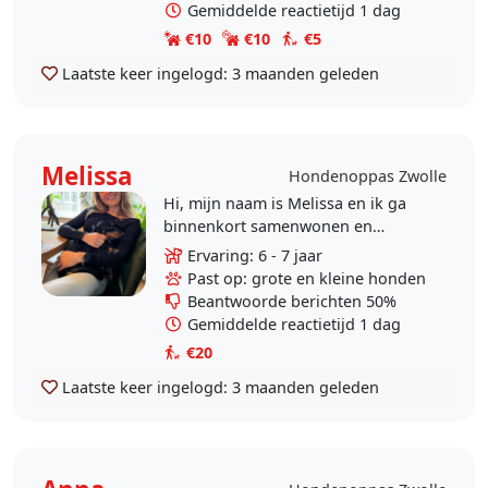
Gemiddelde reactietijd 1 dag
€10
€10
€5
Laatste keer ingelogd:
3 maanden geleden
Melissa
Hondenoppas Zwolle
Hi, mijn naam is Melissa en ik ga
binnenkort samenwonen en
daarom verhuizen naar Zwolle!
Ervaring: 6 - 7 jaar
Vroeger heb ik veel honden in mijn
Past op: grote en kleine honden
omgeving gehad en heb ik..
Beantwoorde berichten 50%
Gemiddelde reactietijd 1 dag
€20
Laatste keer ingelogd:
3 maanden geleden