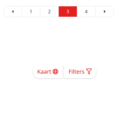
1
2
3
4
Kaart
Filters
Over Ons
Privacy
Voorwaarden
Tarieven
Help