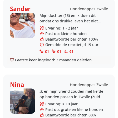
Sander
Hondenoppas Zwolle
Mijn dochter (13) en ik doen dit
omdat ons drukke leven het niet
toe laat om fulltime een hondje te
Ervaring: 1 - 2 jaar
bezitten. M’n dochter past
Past op: kleine honden
regelmatig op,..
Beantwoorde berichten 100%
Gemiddelde reactietijd 19 uur
€1
€1
€1
Laatste keer ingelogd:
3 maanden geleden
Nina
Hondenoppas Zwolle
Ik en mijn vriend zouden met liefde
op honden passen in Zwolle (Zuid)
zodra we klaar zijn met de
Ervaring: > 10 jaar
renovatie van ons nieuwe huis (mid
Past op: grote en kleine honden
augustus 2026).
Beantwoorde berichten 88%