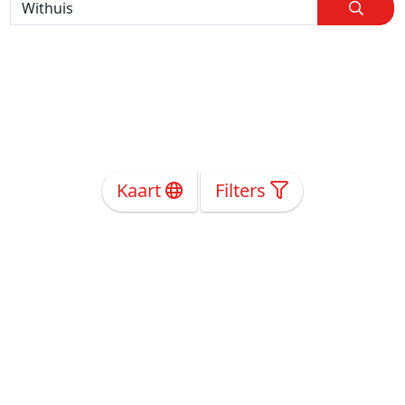
Kaart
Filters
Over Ons
Privacy
Voorwaarden
Tarieven
Help
Volg ons!