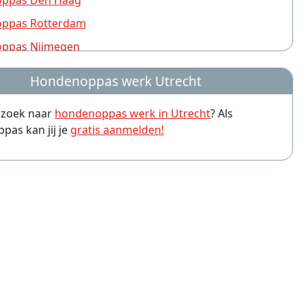
ppas Den Haag
ppas Rotterdam
ppas Nijmegen
ppas Groningen
Hondenoppas werk Utrecht
ppas Almere
p zoek naar
hondenoppas werk in Utrecht
? Als
ppas Amersfoort
as kan jij je
gratis aanmelden!
ppas Arnhem
ppas Leiden
ppas Zwolle
ppas Eindhoven
ppas Breda
ppas Haarlem
ppas Apeldoorn
ppas Tilburg