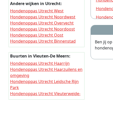
Hondeno
Andere wijken in Utrecht:
Hondeno
Hondenoppas Utrecht West
Hondenoppas Utrecht Noordwest
Hondeno
Hondenoppas Utrecht Overvecht
Hondeno
Hondenoppas Utrecht Noordoost
Hondeno
Hondenoppas Utrecht Oost
Hondenoppas Utrecht Binnenstad
Ben jij o
Hondeno
Hondenoppas Utrecht Zuid
hondenopp
Hondeno
Hondenoppas Utrecht Zuidwest
Buurten in Vleuten-De Meern:
Hondenoppas Utrecht Leidsche Rijn
Hondeno
Hondenoppas Utrecht Haarrijn
Hondenoppas Utrecht Vleuten-De
Hondeno
Hondenoppas Utrecht Haarzuilens en
Meern
omgeving
Hondeno
Hondenoppas Utrecht Leidsche Rijn
Hondeno
Park
Hondenoppas Utrecht Vleuterweide-
Hondeno
West
Hondeno
Hondenoppas Utrecht Vleuterweide-
Hondeno
Noord/Oost/Centrum