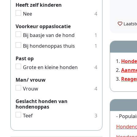
Heeft zelf kinderen
Nee
4
Laatst
Voorkeur oppaslocatie
Bij baasje van de hond
1
Bij hondenoppas thuis
1
Past op
Honde
Grote en kleine honden
4
Aanme
Reage
Man/ vrouw
Vrouw
4
Geslacht honden van
hondenoppas
Teef
3
- Populai
Hondeno