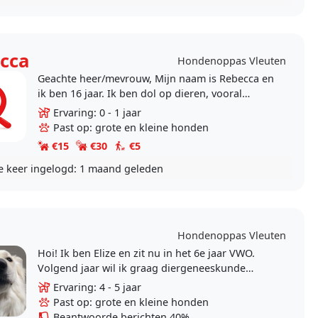
cca
Hondenoppas Vleuten
Geachte heer/mevrouw, Mijn naam is Rebecca en
ik ben 16 jaar. Ik ben dol op dieren, vooral
honden, en heb zelf een hond waar ik dagelijks
Ervaring: 0 - 1 jaar
voor zorg...
Past op: grote en kleine honden
€15
€30
€5
e keer ingelogd:
1 maand geleden
Hondenoppas Vleuten
Hoi! Ik ben Elize en zit nu in het 6e jaar VWO.
Volgend jaar wil ik graag diergeneeskunde
studeren. Het lijkt me leuk om alvast wat meer te
Ervaring: 4 - 5 jaar
leren en..
Past op: grote en kleine honden
Beantwoorde berichten 40%