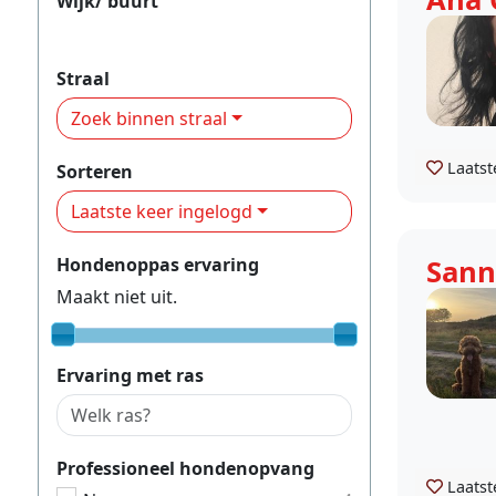
Wijk/ buurt
Vleuten-De Meern
Straal
Zoek binnen straal
Laatst
Sorteren
Laatste keer ingelogd
Hondenoppas ervaring
Sann
Maakt niet uit.
Ervaring met ras
Professioneel hondenopvang
Laatst