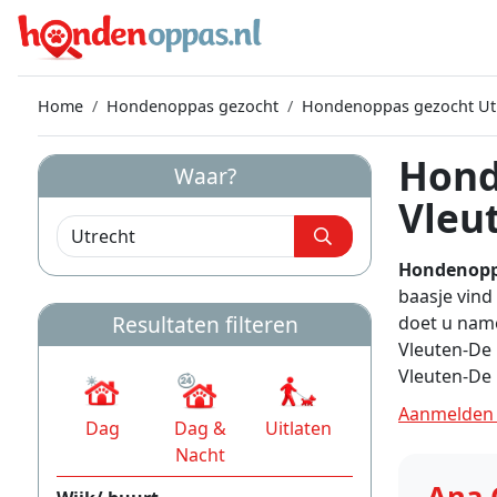
Home
Hondenoppas gezocht
Hondenoppas gezocht Ut
Hond
Waar?
Vleu
Hondenopp
baasje vind
Resultaten filteren
doet u name
Vleuten-De
Vleuten-De
Aanmelden 
Dag
Dag &
Uitlaten
Nacht
Ana 