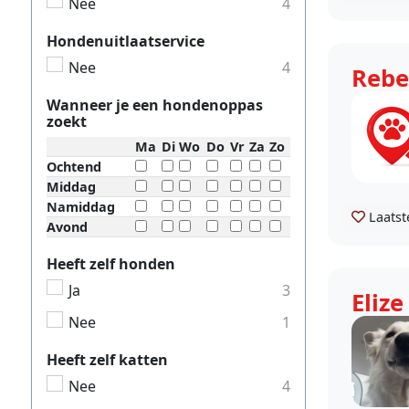
Nee
4
Hondenuitlaatservice
Nee
4
Rebe
Wanneer je een hondenoppas
zoekt
Ma
Di
Wo
Do
Vr
Za
Zo
Ochtend
Middag
Namiddag
Laatst
Avond
Heeft zelf honden
Ja
3
Elize
Nee
1
Heeft zelf katten
Nee
4