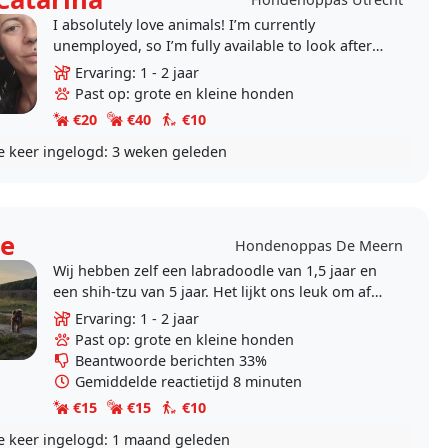
I absolutely love animals! I’m currently
unemployed, so I’m fully available to look after
your dogs – or if you need me to check on any
Ervaring: 1 - 2 jaar
other..
Past op: grote en kleine honden
€20
€40
€10
e keer ingelogd:
3 weken geleden
e
Hondenoppas De Meern
Wij hebben zelf een labradoodle van 1,5 jaar en
een shih-tzu van 5 jaar. Het lijkt ons leuk om af
en toe op te passen.
Ervaring: 1 - 2 jaar
Past op: grote en kleine honden
Beantwoorde berichten 33%
Gemiddelde reactietijd 8 minuten
€15
€15
€10
e keer ingelogd:
1 maand geleden