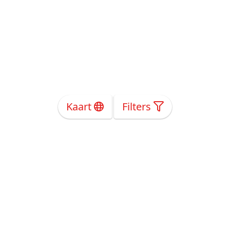
Kaart
Filters
Over Ons
Privacy
Voorwaarden
Tarieven
Help
Volg ons!