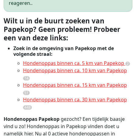
reageren..
Wilt u in de buurt zoeken van
Papekop? Geen probleem! Probeer
een van deze links:
Zoek in de omgeving van Papekop met de
volgende straal:
Hondenoppas binnen ca. 5 km van Papekop
2
Hondenoppas binnen ca. 10 km van Papekop
14
Hondenoppas binnen ca. 15 km van Papekop
51
Hondenoppas binnen ca. 30 km van Papekop
448
Hondenoppas Papekop
gezocht? Een tijdelijk baasje
vind u zo! Hondenoppas in Papekop vinden doet u
namelijk hier. Nu al 0 actieve hondenoppassen in