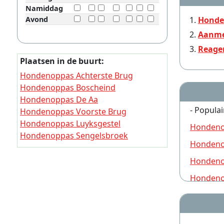
Namiddag
Avond
Honde
Aanme
Reage
Plaatsen in de buurt:
Hondenoppas Achterste Brug
Hondenoppas Boscheind
Hondenoppas De Aa
- Populai
Hondenoppas Voorste Brug
Hondenoppas Luyksgestel
Hondeno
Hondenoppas Sengelsbroek
Hondeno
Hondenoppas Rijt
Hondenoppas Schaft
Hondeno
Hondenoppas Borkel
Hondeno
Hondenoppas De Kapel
Hondeno
Hondeno