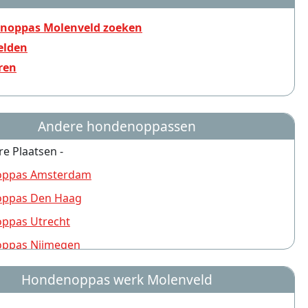
noppas Molenveld zoeken
lden
ren
Andere hondenoppassen
re Plaatsen -
ppas Amsterdam
ppas Den Haag
ppas Utrecht
ppas Nijmegen
ppas Rotterdam
Hondenoppas werk Molenveld
ppas Groningen