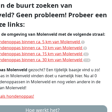
 in de buurt zoeken van
eld? Geen probleem! Probeer een
e links:
n de omgeving van Molenveld met de volgende straal:
ndenoppas binnen ca. 5 km van Molenveld
1
ndenoppas binnen ca. 10 km van Molenveld
9
ndenoppas binnen ca. 15 km van Molenveld
32
ndenoppas binnen ca. 30 km van Molenveld
114
as Molenveld
gezocht? Een tijdelijk baasje vind u zo!
 in Molenveld vinden doet u namelijk hier. Nu al 0
denoppassen in Molenveld en nog velen andere in de
an Molenveld!
als hondenoppas!
Hoe werkt het?