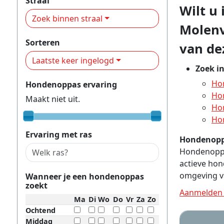
Straal
Wilt u
Zoek binnen straal
Molenv
Sorteren
van dez
Laatste keer ingelogd
Zoek i
Ho
Hondenoppas ervaring
Ho
Maakt niet uit.
Ho
Ho
Ervaring met ras
Hondenopp
Hondenoppas
actieve hon
omgeving v
Wanneer je een hondenoppas
zoekt
Aanmelden 
Ma
Di
Wo
Do
Vr
Za
Zo
Ochtend
Middag