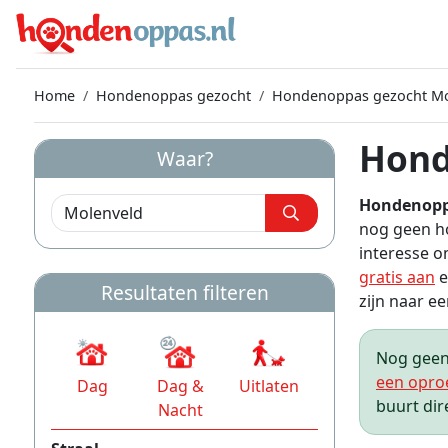
Home
Hondenoppas gezocht
Hondenoppas gezocht Mo
Hond
Waar?
Hondenopp
nog geen h
interesse 
gratis aan
e
Resultaten filteren
zijn naar ee
Nog geen 
een opro
Dag
Dag &
Uitlaten
buurt dir
Nacht