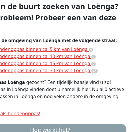
 in de buurt zoeken van Loënga?
robleem! Probeer een van deze
n de omgeving van Loënga met de volgende straal:
ndenoppas binnen ca. 5 km van Loënga
4
ndenoppas binnen ca. 10 km van Loënga
4
ndenoppas binnen ca. 15 km van Loënga
7
ndenoppas binnen ca. 30 km van Loënga
45
as Loënga
gezocht? Een tijdelijk baasje vind u zo!
 in Loënga vinden doet u namelijk hier. Nu al 0 actieve
ssen in Loënga en nog velen andere in de omgeving
!
als hondenoppas!
Hoe werkt het?