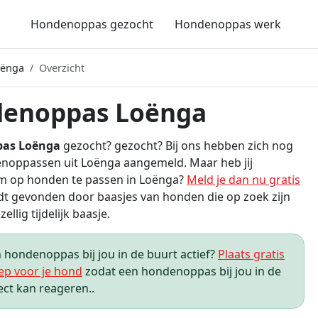
Hondenoppas gezocht
Hondenoppas werk
oënga
Overzicht
enoppas Loënga
as Loënga
gezocht? gezocht? Bij ons hebben zich nog
noppassen uit Loënga aangemeld. Maar heb jij
om op honden te passen in Loënga?
Meld je dan nu gratis
t gevonden door baasjes van honden die op zoek zijn
ellig tijdelijk baasje.
hondenoppas bij jou in de buurt actief?
Plaats gratis
ep voor je hond
zodat een hondenoppas bij jou in de
ect kan reageren..