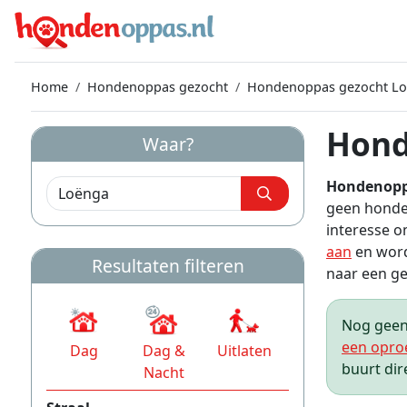
Home
Hondenoppas gezocht
Hondenoppas gezocht L
Hond
Waar?
Hondenopp
geen honde
interesse 
aan
en word
Resultaten filteren
naar een gez
Nog geen 
een opro
Dag
Dag &
Uitlaten
buurt dir
Nacht