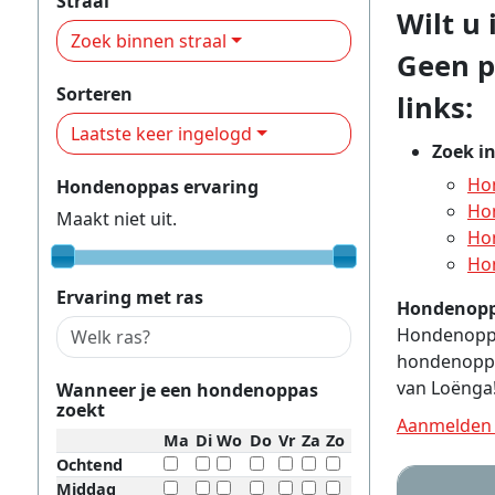
Straal
Wilt u
Zoek binnen straal
Geen p
Sorteren
links:
Laatste keer ingelogd
Zoek i
Ho
Hondenoppas ervaring
Ho
Maakt niet uit.
Ho
Ho
Ervaring met ras
Hondenopp
Hondenoppas
hondenoppa
van Loënga
Wanneer je een hondenoppas
zoekt
Aanmelden 
Ma
Di
Wo
Do
Vr
Za
Zo
Ochtend
Middag