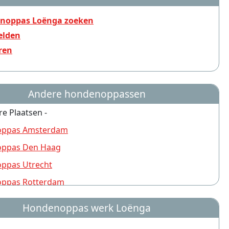
noppas Loënga zoeken
lden
ren
Andere hondenoppassen
re Plaatsen -
ppas Amsterdam
ppas Den Haag
ppas Utrecht
ppas Rotterdam
ppas Nijmegen
Hondenoppas werk Loënga
ppas Groningen