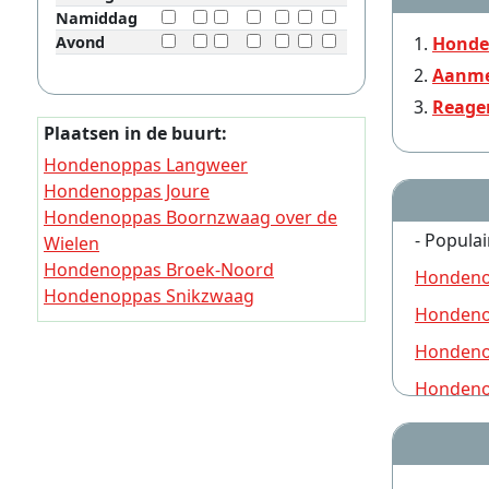
Namiddag
Avond
Honde
Aanme
Reage
Plaatsen in de buurt:
Hondenoppas Langweer
Hondenoppas Joure
Hondenoppas Boornzwaag over de
- Populai
Wielen
Hondenoppas Broek-Noord
Hondeno
Hondenoppas Snikzwaag
Hondeno
Hondenoppas Abbegaasterketting
Hondenoppas Aldegea (Súdwest
Hondeno
Fryslân)
Hondeno
Hondenoppas Annabuorren
Hondeno
Hondenoppas Atzeburen
Hondenoppas De Hel
Hondeno