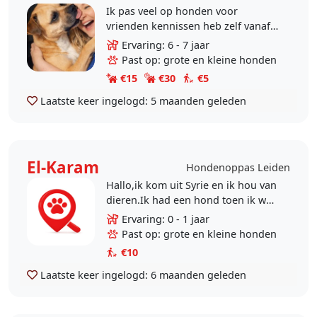
Ik pas veel op honden voor
vrienden kennissen heb zelf vanaf
kind af aan altijd op honden
Ervaring: 6 - 7 jaar
gepast. Bij de buren. Wandelen is
Past op: grote en kleine honden
een van mijn hobby’s en..
€15
€30
€5
Laatste keer ingelogd:
5 maanden geleden
El-Karam
Hondenoppas Leiden
Hallo,ik kom uit Syrie en ik hou van
dieren.Ik had een hond toen ik was
in Syrie was maar nu heb ik geen
Ervaring: 0 - 1 jaar
dier.
Past op: grote en kleine honden
€10
Laatste keer ingelogd:
6 maanden geleden