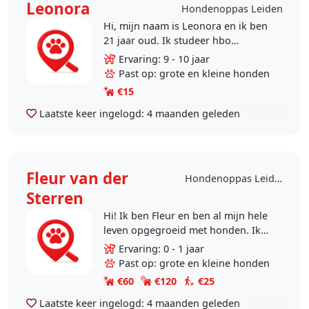
Leonora
Hondenoppas Leiden
Hi, mijn naam is Leonora en ik ben
21 jaar oud. Ik studeer hbo
verpleegkunde in Leiden en ben
Ervaring: 9 - 10 jaar
gek op honden!
Past op: grote en kleine honden
€15
Laatste keer ingelogd:
4 maanden geleden
Fleur van der
Hondenoppas Leiden
Sterren
Hi! Ik ben Fleur en ben al mijn hele
leven opgegroeid met honden. Ik
hou van buiten zijn en zoek een
Ervaring: 0 - 1 jaar
bijbaantje naast mijn studie als
Past op: grote en kleine honden
Industrieel..
€60
€120
€25
Laatste keer ingelogd:
4 maanden geleden