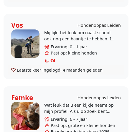
Vos
Hondenoppas Leiden
Mij lijkt het leuk om naast school
ook nog een baantje te hebben. Ik
vind het leuk om honden uit te
Ervaring: 0 - 1 jaar
laten en heb al wat ervaring. Ik ben
Past op: kleine honden
betrouwbaar..
€4
Laatste keer ingelogd:
4 maanden geleden
Femke
Hondenoppas Leiden
Wat leuk dat u een kijkje neemt op
mijn profiel. Als u op zoek bent
naar een lieve betrouwbare honden
Ervaring: 6 - 7 jaar
oppas. Bent u aan t juiste adres! IK
Past op: grote en kleine honden
BEN..
Beantwoorde berichten 100%