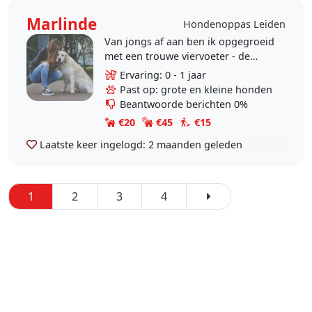
Marlinde
Hondenoppas Leiden
Van jongs af aan ben ik opgegroeid
met een trouwe viervoeter - de
golden retriever. Mees is recentelijk
Ervaring: 0 - 1 jaar
helaas ingeslapen en ik mis het
Past op: grote en kleine honden
hebben van..
Beantwoorde berichten 0%
€20
€45
€15
Laatste keer ingelogd:
2 maanden geleden
1
2
3
4