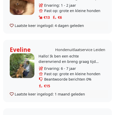
van jongs af aan heb ik geleerd hoe
Ervaring: 1 - 2 jaar
ik met honden om moet gaan.
Past op: grote en kleine honden
Daarbij heb ik..
€13
€6
Laatste keer ingelogd:
4 dagen geleden
Eveline
Hondenuitlaatservice Leiden
Hallo! Ik ben een echte
dierenvriend en breng graag tijd
door met dieren. Zelf heb ik een
Ervaring: 6 - 7 jaar
grote hond van 6 jaar oud, die echt
Past op: grote en kleine honden
mijn allerbeste vriend..
Beantwoorde berichten 0%
€15
Laatste keer ingelogd:
1 maand geleden