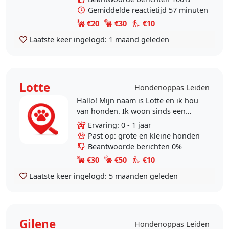
Gemiddelde reactietijd 57 minuten
€20
€30
€10
Laatste keer ingelogd:
1 maand geleden
Lotte
Hondenoppas Leiden
Hallo! Mijn naam is Lotte en ik hou
van honden. Ik woon sinds een
paar maanden op mezelf en merk
Ervaring: 0 - 1 jaar
dat ik het contact met honden erg
Past op: grote en kleine honden
mis. Ik heb zelf..
Beantwoorde berichten 0%
€30
€50
€10
Laatste keer ingelogd:
5 maanden geleden
Gilene
Hondenoppas Leiden