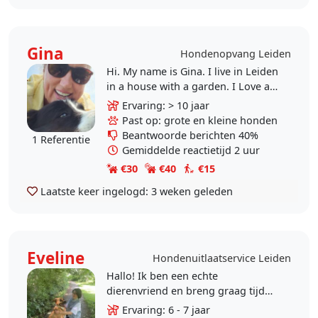
Gina
Hondenopvang Leiden
Hi. My name is Gina. I live in Leiden
in a house with a garden. I Love all
animals, except
Ervaring: > 10 jaar
reptiles(snakes...etc) Can pet sit,
Past op: grote en kleine honden
play, chill, go for a..
Beantwoorde berichten 40%
1 Referentie
Gemiddelde reactietijd 2 uur
€30
€40
€15
Laatste keer ingelogd:
3 weken geleden
Eveline
Hondenuitlaatservice Leiden
Hallo! Ik ben een echte
dierenvriend en breng graag tijd
door met dieren. Zelf heb ik een
Ervaring: 6 - 7 jaar