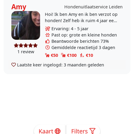
Amy
Hondenuitlaatservice Leiden
Hoi! Ik ben Amy en ik ben verzot op
honden! Zelf heb ik ruim 4 jaar een
energieke Border Collie in huis
Ervaring: 4 - 5 jaar
gehad. Deze is nu helaas niet meer
Past op: grote en kleine honden
bij ons..
Beantwoorde berichten 73%
Gemiddelde reactietijd 3 dagen
1 review
€50
€100
€10
Laatste keer ingelogd:
3 maanden geleden
Kaart
Filters