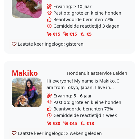
hondenoppasser wil worden omdat
Ervaring: > 10 jaar
ik als dierenvriend niet wil dat
Past op: grote en kleine honden
dieren gedumpt..
Beantwoorde berichten 77%
Gemiddelde reactietijd 3 dagen
€15
€15
€5
Laatste keer ingelogd:
gisteren
Makiko
Hondenuitlaatservice Leiden
Hi everyone! My name is Makiko, I
am from Tokyo, Japan. I live in
Leiden, Hoge Mors zone. I am a
Ervaring: 5 - 6 jaar
housewife, so I am very flexible
Past op: grote en kleine honden
with time and I..
Beantwoorde berichten 73%
Gemiddelde reactietijd 1 week
€30
€45
€13
Laatste keer ingelogd:
2 weken geleden