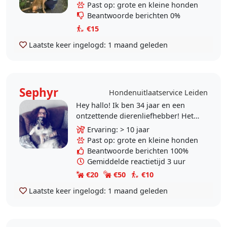
grote hond van 6 jaar oud, die echt
Past op: grote en kleine honden
mijn allerbeste vriend..
Beantwoorde berichten 0%
€15
Laatste keer ingelogd:
1 maand geleden
Sephyr
Hondenuitlaatservice Leiden
Hey hallo! Ik ben 34 jaar en een
ontzettende dierenliefhebber! Het
zou me ontzettend blij maken om
Ervaring: > 10 jaar
op uw viervoeter te mogen passen,
Past op: grote en kleine honden
of om hem/..
Beantwoorde berichten 100%
Gemiddelde reactietijd 3 uur
€20
€50
€10
Laatste keer ingelogd:
1 maand geleden