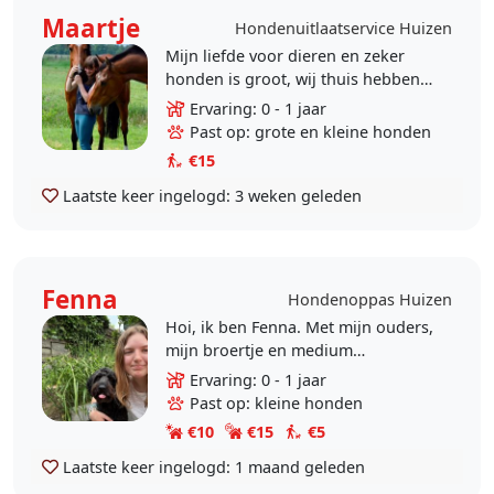
Maartje
Hondenuitlaatservice Huizen
Mijn liefde voor dieren en zeker
honden is groot, wij thuis hebben
altijd een hond gehad. Waaronder
Ervaring: 0 - 1 jaar
ook een Amerikaanse Stafford op
Past op: grote en kleine honden
het moment. Nu..
€15
Laatste keer ingelogd:
3 weken geleden
Fenna
Hondenoppas Huizen
Hoi, ik ben Fenna. Met mijn ouders,
mijn broertje en medium
labradoodle Milo van bijna 5 woon
Ervaring: 0 - 1 jaar
ik in een rijtjeshuis in Huizen. We
Past op: kleine honden
hebben een tuin die..
€10
€15
€5
Laatste keer ingelogd:
1 maand geleden