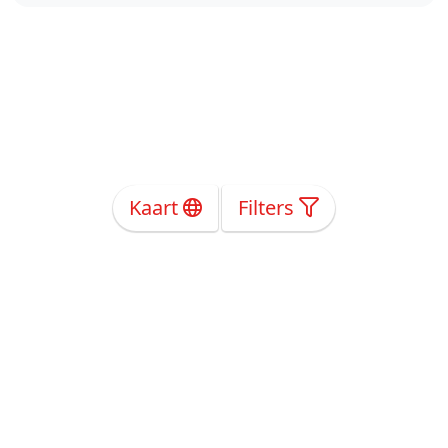
Kaart
Filters
Over Ons
Privacy
Voorwaarden
Tarieven
Help
Volg ons!