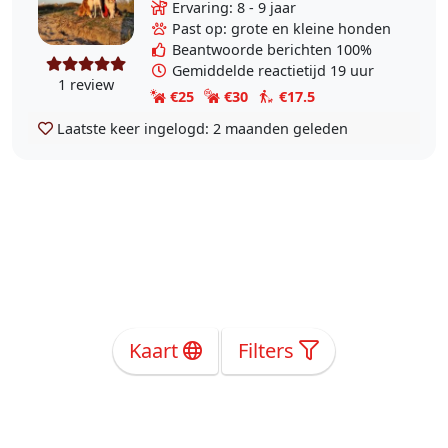
naar de oppas dan vind ik het het
Ervaring: 8 - 9 jaar
belangrijkste dat hij het goed en
Past op: grote en kleine honden
leuk heeft... Ik..
Beantwoorde berichten 100%
Gemiddelde reactietijd 19 uur
1 review
€25
€30
€17.5
Laatste keer ingelogd:
2 maanden geleden
Kaart
Filters