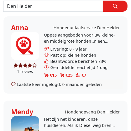
Anna
Hondenuitlaatservice Den Helder
Oppas aangeboden voor uw kleine-
en middelgrote honden In een
rustige 1-pers.huishouding met
Ervaring: 8 - 9 jaar
een cairn Terrier, reutje. Nabij
Past op: kleine honden
duingebied en..
Beantwoorde berichten 73%
Gemiddelde reactietijd 1 dag
1 review
€15
€25
€7
Laatste keer ingelogd:
0 maanden geleden
Mendy
Hondenopvang Den Helder
Het zijn net kinderen, onze
huisdieren. Als ik Diesel weg breng