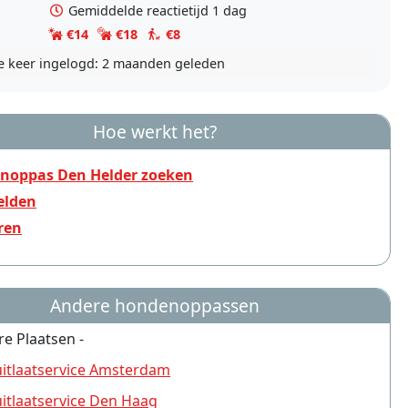
Gemiddelde reactietijd 1 dag
€14
€18
€8
e keer ingelogd:
2 maanden geleden
Hoe werkt het?
noppas Den Helder zoeken
lden
ren
Andere hondenoppassen
re Plaatsen -
tlaatservice Amsterdam
tlaatservice Den Haag