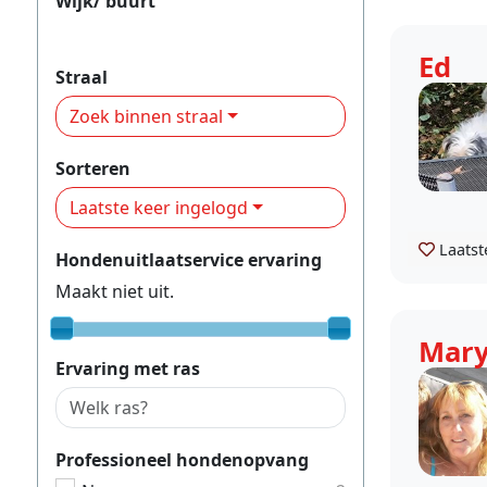
Wijk/ buurt
Stad binnen de Linie-West
Ed
Straal
Zoek binnen straal
Sorteren
Laatste keer ingelogd
Laatst
Hondenuitlaatservice ervaring
Maakt niet uit.
Mar
Ervaring met ras
Professioneel hondenopvang