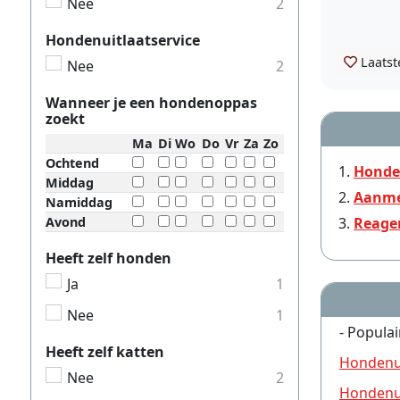
Nee
2
Hondenuitlaatservice
Laatst
Nee
2
Wanneer je een hondenoppas
zoekt
Ma
Di
Wo
Do
Vr
Za
Zo
Ochtend
Honde
Middag
Aanme
Namiddag
Avond
Reage
Heeft zelf honden
Ja
1
Nee
1
- Populai
Heeft zelf katten
Hondenui
Nee
2
Hondenui