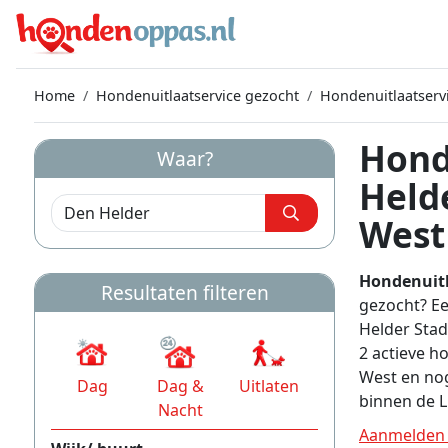
Home
Hondenuitlaatservice gezocht
Hondenuitlaatserv
Hond
Waar?
Helde
West
Hondenuitl
Resultaten filteren
gezocht? Ee
Helder Stad
2 actieve h
West en nog
Dag
Dag &
Uitlaten
binnen de L
Nacht
Aanmelden a