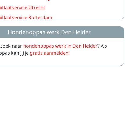
tlaatservice Utrecht
tlaatservice Rotterdam
tlaatservice Nijmegen
Hondenoppas werk Den Helder
tlaatservice Groningen
p zoek naar
hondenoppas werk in Den Helder
? Als
tlaatservice Almere
as kan jij je
gratis aanmelden!
tlaatservice Amersfoort
tlaatservice Arnhem
tlaatservice Leiden
tlaatservice Zwolle
tlaatservice Eindhoven
tlaatservice Breda
tlaatservice Haarlem
tlaatservice Apeldoorn