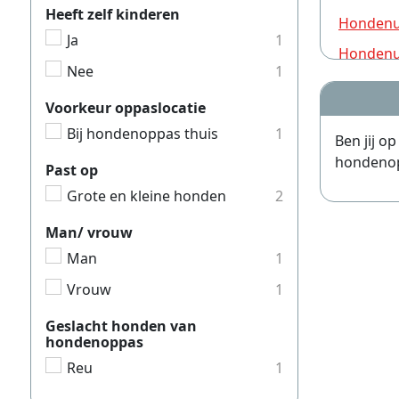
Heeft zelf kinderen
Hondenui
Ja
1
Hondenui
Nee
1
Hondenui
Voorkeur oppaslocatie
Hondenui
Bij hondenoppas thuis
1
Ben jij o
Hondenui
hondenopp
Past op
Hondenui
Grote en kleine honden
2
Hondenui
Man/ vrouw
Hondenui
Man
1
Hondenui
Vrouw
1
Hondenui
Hondenui
Geslacht honden van
hondenoppas
Hondenui
Reu
1
Hondenui