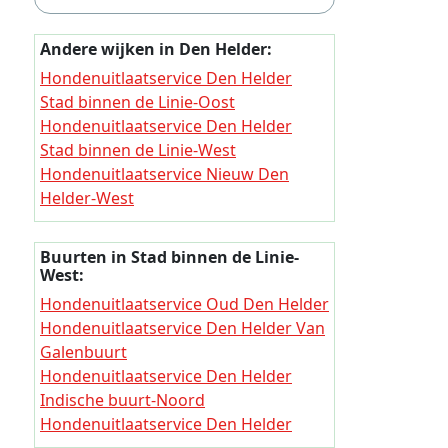
Hondenui
Andere wijken in Den Helder:
Hondenui
Hondenuitlaatservice Den Helder
Hondenui
Stad binnen de Linie-Oost
Hondenui
Hondenuitlaatservice Den Helder
Stad binnen de Linie-West
Hondenui
Hondenuitlaatservice Nieuw Den
Hondenui
Helder-West
Hondenuitlaatservice Nieuw Den
Hondenui
Helder-Oost
Buurten in Stad binnen de Linie-
Hondenui
Hondenuitlaatservice Den Helder De
West:
Hondenui
Schooten
Hondenuitlaatservice Oud Den Helder
Hondenuitlaatservice Den Helder Het
Hondenui
Hondenuitlaatservice Den Helder Van
Koegras
Galenbuurt
Hondenui
Hondenuitlaatservice Den Helder
Hondenuitlaatservice Den Helder
Duinzoom
Hondenui
Indische buurt-Noord
Hondenuitlaatservice Den Helder
Hondenuitlaatservice Den Helder
Hondenui
Julianadorp