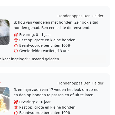
Hondenoppas Den Helder
Ik hou van wandelen met honden. Zelf ook altijd
honden gehad. Ben een echte dierenvriend.
Ervaring: 0 - 1 jaar
Past op: grote en kleine honden
Beantwoorde berichten 100%
Gemiddelde reactietijd 3 uur
e keer ingelogd:
1 maand geleden
y
Hondenoppas Den Helder
Ik en mijn zoon van 17 vinden het leuk om zo nu
en dan op honden te passen en of uit te laten.
Wij hebben14 jaar een Bordercodercollie
Ervaring: > 10 jaar
gehad...
Past op: grote en kleine honden
Beantwoorde berichten 100%