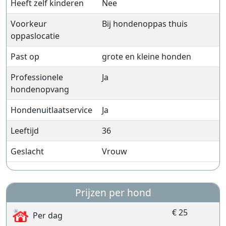
Heeft zelf kinderen
Nee
Voorkeur
Bij hondenoppas thuis
oppaslocatie
Past op
grote en kleine honden
Professionele
Ja
hondenopvang
Hondenuitlaatservice
Ja
Leeftijd
36
Geslacht
Vrouw
Prijzen per hond
€ 25
Per dag