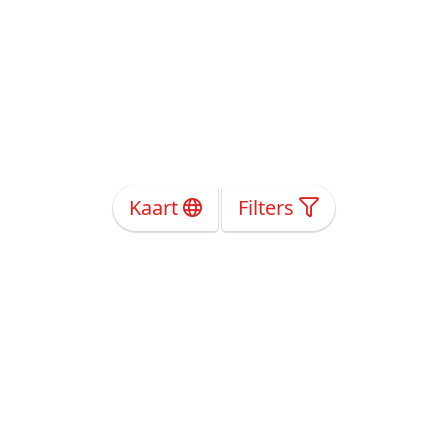
Kaart
Filters
Over Ons
Privacy
Voorwaarden
Tarieven
Help
Volg ons!