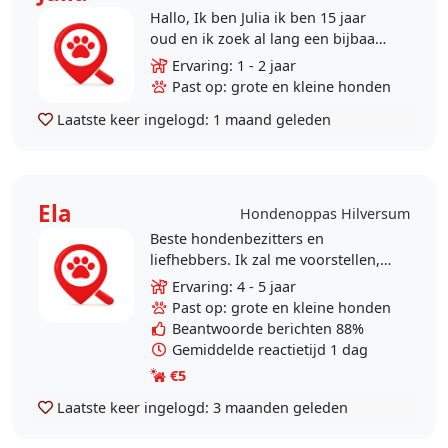
Hallo, Ik ben Julia ik ben 15 jaar
oud en ik zoek al lang een bijbaan,
ik zoek iets wat ik leuk vind en ik
Ervaring: 1 - 2 jaar
vind honden heel leuk, ik heb zelf
Past op: grote en kleine honden
ook..
Laatste keer ingelogd:
1 maand geleden
Ela
Hondenoppas Hilversum
Beste hondenbezitters en
liefhebbers. Ik zal me voorstellen,
ik ben ela een moeder van twee
Ervaring: 4 - 5 jaar
prachtige zoons en 38 jaar oud. Ik
Past op: grote en kleine honden
heb zelf drie honden..
Beantwoorde berichten 88%
Gemiddelde reactietijd 1 dag
€5
Laatste keer ingelogd:
3 maanden geleden