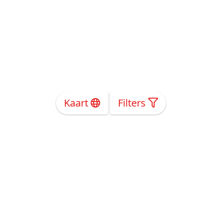
Kaart
Filters
Over Ons
Privacy
Voorwaarden
Tarieven
Help
Volg ons!