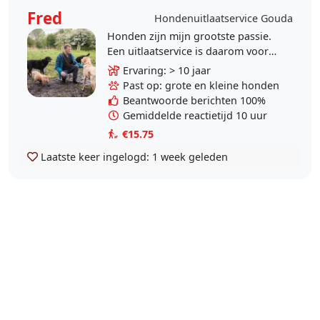
Fred
Hondenuitlaatservice Gouda
Honden zijn mijn grootste passie.
Een uitlaatservice is daarom voor
mij de beste keus. Geweldig om de
Ervaring: > 10 jaar
honden het naar de zin te maken.
Past op: grote en kleine honden
Beantwoorde berichten 100%
Gemiddelde reactietijd 10 uur
€15.75
Laatste keer ingelogd:
1 week geleden