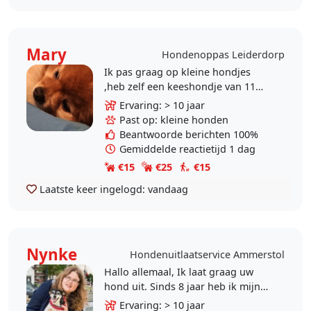
Mary
Hondenoppas Leiderdorp
Ik pas graag op kleine hondjes
,heb zelf een keeshondje van 11
jaar super lief en kan met andere
Ervaring: > 10 jaar
hondjes.. ik ben vanaf 12 uur de
Past op: kleine honden
hele dag thuis..
Beantwoorde berichten 100%
Gemiddelde reactietijd 1 dag
€15
€25
€15
Laatste keer ingelogd:
vandaag
Nynke
Hondenuitlaatservice Ammerstol
Hallo allemaal, Ik laat graag uw
hond uit. Sinds 8 jaar heb ik mijn
eigen uitlaatservice. Hiervoor heb
Ervaring: > 10 jaar