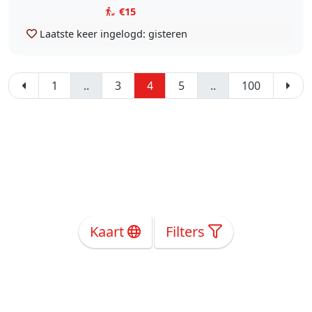
€15
Laatste keer ingelogd:
gisteren
1
..
3
4
5
..
100
Kaart
Filters