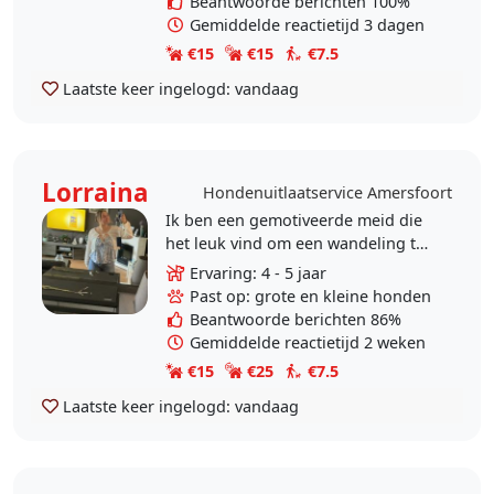
Beantwoorde berichten 100%
Gemiddelde reactietijd 3 dagen
€15
€15
€7.5
Laatste keer ingelogd:
vandaag
Lorraina
Hondenuitlaatservice Amersfoort
Ik ben een gemotiveerde meid die
het leuk vind om een wandeling te
maken. Ik wil graag andere helpen
Ervaring: 4 - 5 jaar
om met hun hond te lopen als hun
Past op: grote en kleine honden
het zelf niet..
Beantwoorde berichten 86%
Gemiddelde reactietijd 2 weken
€15
€25
€7.5
Laatste keer ingelogd:
vandaag