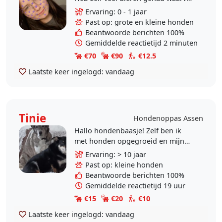
het meeste honden! Ik hou van
Ervaring: 0 - 1 jaar
lange wandelingen en vindt het
Past op: grote en kleine honden
zeker geen..
Beantwoorde berichten 100%
Gemiddelde reactietijd 2 minuten
€70
€90
€12.5
Laatste keer ingelogd:
vandaag
Tinie
Hondenoppas Assen
Hallo hondenbaasje! Zelf ben ik
met honden opgegroeid en mijn
hele leven al omringt met
Ervaring: > 10 jaar
verschillende typen honden en
Past op: kleine honden
sommigen hiervan opgeleid en..
Beantwoorde berichten 100%
Gemiddelde reactietijd 19 uur
€15
€20
€10
Laatste keer ingelogd:
vandaag