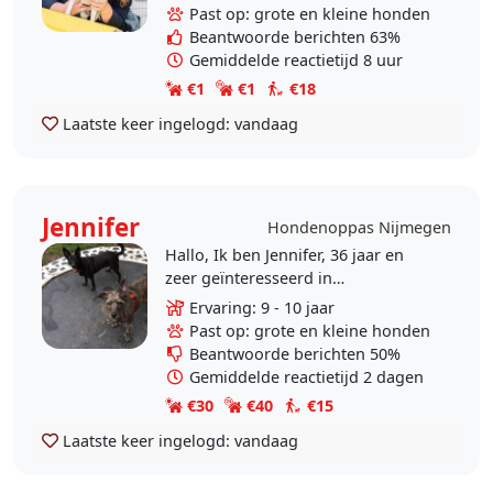
ik bij dierenasielen en een
Past op: grote en kleine honden
dierenarts..
Beantwoorde berichten 63%
Gemiddelde reactietijd 8 uur
€1
€1
€18
Laatste keer ingelogd:
vandaag
Jennifer
Hondenoppas Nijmegen
Hallo, Ik ben Jennifer, 36 jaar en
zeer geïnteresseerd in
hond&gedrag. Ik heb veel geduld,
Ervaring: 9 - 10 jaar
ben heel lief voor honden en ik kan
Past op: grote en kleine honden
signalen en/of..
Beantwoorde berichten 50%
Gemiddelde reactietijd 2 dagen
€30
€40
€15
Laatste keer ingelogd:
vandaag