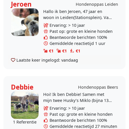
Jeroen
Hondenoppas Leiden
Hallo ik ben Jeroen, 47 jaar en
woon in Leiden(Stationsplein). Van
kinds af aan honden liefhebber en
Ervaring: > 10 jaar
ook zelf heb ik de afgelopen jaren
Past op: grote en kleine honden
meerdere..
Beantwoorde berichten 100%
Gemiddelde reactietijd 1 uur
€1
€1
€1
Laatste keer ingelogd:
vandaag
Debbie
Hondenoppas Beers
Hoi! Ik ben Debbie! Samen met
mijn twee Husky’s Miklo (bijna 13
en nog verrassend fit 😁) en Kaiju
Ervaring: > 10 jaar
(6 maanden) ben ik op zoek naar
Past op: grote en kleine honden
een nieuwe..
Beantwoorde berichten 100%
1 Referentie
Gemiddelde reactietijd 27 minuten