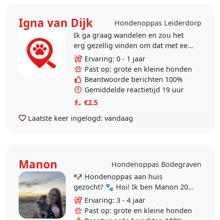
Igna van Dijk
Hondenoppas Leiderdorp
Ik ga graag wandelen en zou het
erg gezellig vinden om dat met een
hond te kunnen doen. Ik kan met
Ervaring: 0 - 1 jaar
uw hond wandelen vanuit uw huis
Past op: grote en kleine honden
of uw hond..
Beantwoorde berichten 100%
Gemiddelde reactietijd 19 uur
€2.5
Laatste keer ingelogd:
vandaag
Manon
Hondenoppas Bodegraven
🐶 Hondenoppas aan huis
gezocht? 🐾 Hoi! Ik ben Manon 20
jaar oud en een gediplomeerd
Ervaring: 3 - 4 jaar
dierverzorger (niveau 3) en bied
Past op: grote en kleine honden
hondenoppas aan bij jou..