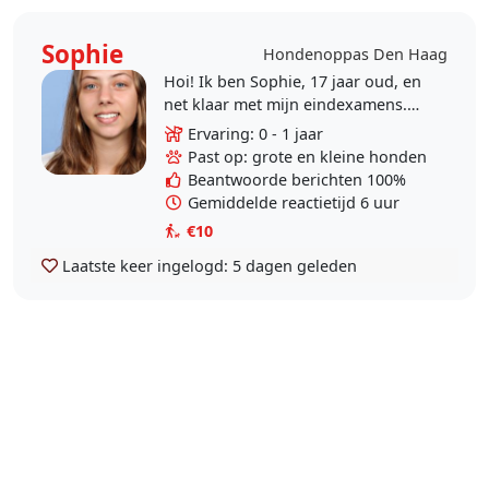
Sophie
Hondenoppas Den Haag
Hoi! Ik ben Sophie, 17 jaar oud, en
net klaar met mijn eindexamens.
Na de zomer hoop ik Psychologie
Ervaring: 0 - 1 jaar
te gaan studeren aan de
Past op: grote en kleine honden
universiteit, dus ik wil..
Beantwoorde berichten 100%
Gemiddelde reactietijd 6 uur
€10
Laatste keer ingelogd:
5 dagen geleden