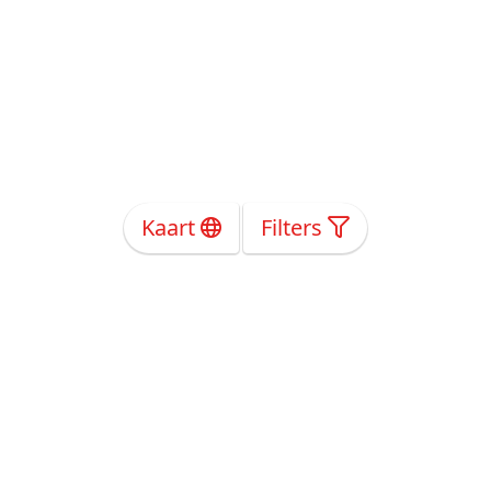
Kaart
Filters
Over Ons
Privacy
Voorwaarden
Tarieven
Help
Volg ons!