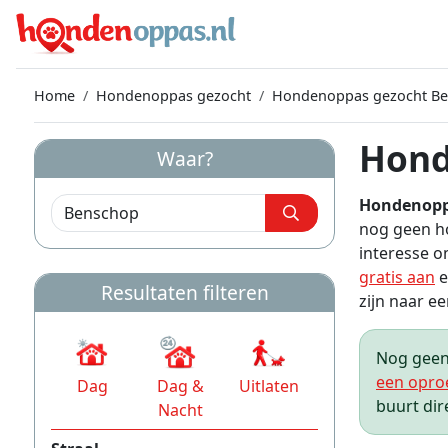
Home
Hondenoppas gezocht
Hondenoppas gezocht B
Hond
Waar?
Hondenopp
nog geen h
interesse 
gratis aan
e
Resultaten filteren
zijn naar ee
Nog geen 
een opro
Dag
Dag &
Uitlaten
buurt dir
Nacht