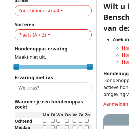
Straal
Wilt u
Zoek binnen straal
Bensch
Sorteren
van dez
Plaats (A > Z)
Zoek i
Ho
Hondenoppas ervaring
Ho
Maakt niet uit.
Ho
Hondenopp
Ervaring met ras
Hondenoppas
actieve ho
omgeving v
Wanneer je een hondenoppas
Aanmelden 
zoekt
Ma
Di
Wo
Do
Vr
Za
Zo
Ochtend
Middag