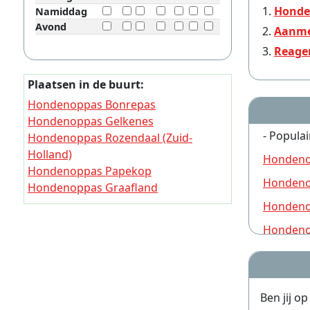
Honde
Namiddag
Avond
Aanme
Reage
Plaatsen in de buurt:
Hondenoppas Bonrepas
Hondenoppas Gelkenes
- Populai
Hondenoppas Rozendaal (Zuid-
Holland)
Hondeno
Hondenoppas Papekop
Hondeno
Hondenoppas Graafland
Hondenoppas Schoonhoven
Hondeno
Hondenoppas Polsbroek
Hondeno
Hondenoppas Oudewater
Hondeno
Hondenoppas Nieuwpoort
Hondenoppas Langerak (Zuid-
Hondeno
Holland)
Ben jij o
Hondeno