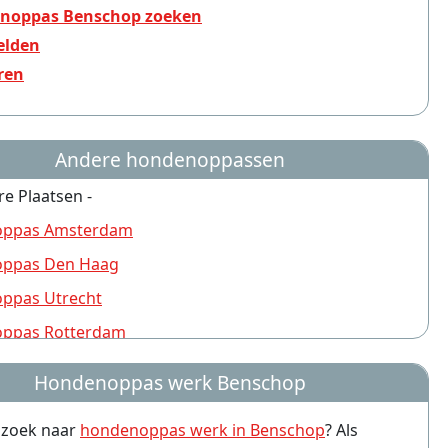
noppas Benschop zoeken
lden
ren
Andere hondenoppassen
re Plaatsen -
ppas Amsterdam
ppas Den Haag
ppas Utrecht
ppas Rotterdam
ppas Nijmegen
Hondenoppas werk Benschop
ppas Groningen
p zoek naar
hondenoppas werk in Benschop
? Als
ppas Almere