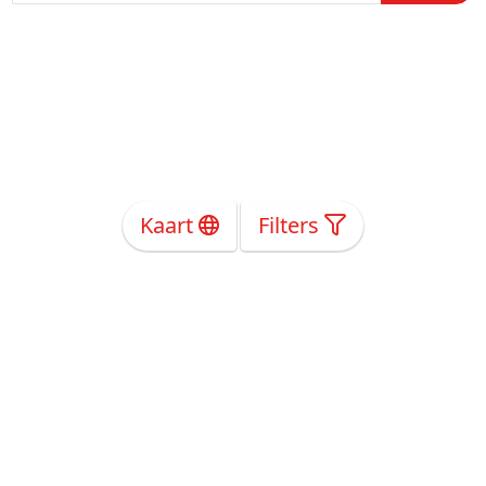
Kaart
Filters
Over Ons
Privacy
Voorwaarden
Tarieven
Help
Volg ons!