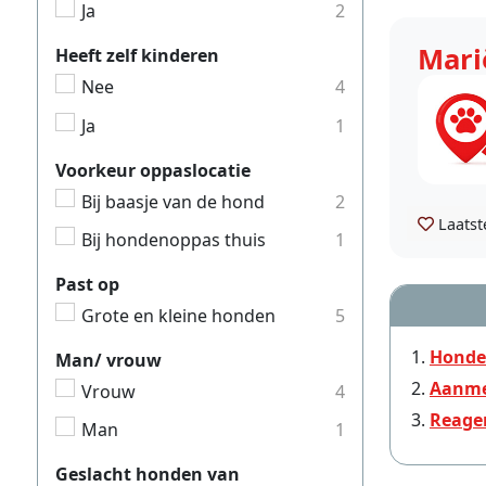
Ja
2
Mari
Heeft zelf kinderen
Nee
4
Ja
1
Voorkeur oppaslocatie
Bij baasje van de hond
2
Laatst
Bij hondenoppas thuis
1
Past op
Grote en kleine honden
5
Honde
Man/ vrouw
Aanme
Vrouw
4
Reage
Man
1
Geslacht honden van