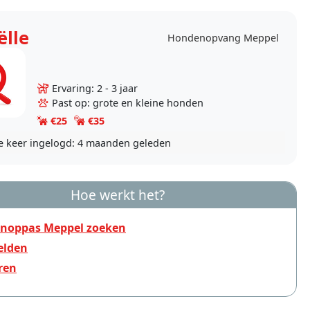
ëlle
Hondenopvang Meppel
Ervaring: 2 - 3 jaar
Past op: grote en kleine honden
€25
€35
e keer ingelogd:
4 maanden geleden
Hoe werkt het?
noppas Meppel zoeken
lden
ren