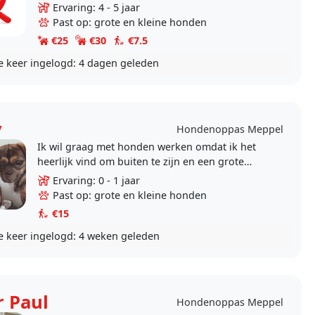
nu de opleiding doktersassistent. Ik heb zelf
Ervaring: 4 - 5 jaar
altijd..
Past op: grote en kleine honden
€25
€30
€7.5
e keer ingelogd:
4 dagen geleden
y
Hondenoppas Meppel
Ik wil graag met honden werken omdat ik het
heerlijk vind om buiten te zijn en een grote
liefde voor dieren heb. Wandelen met honden
Ervaring: 0 - 1 jaar
geeft mij..
Past op: grote en kleine honden
€15
e keer ingelogd:
4 weken geleden
r Paul
Hondenoppas Meppel