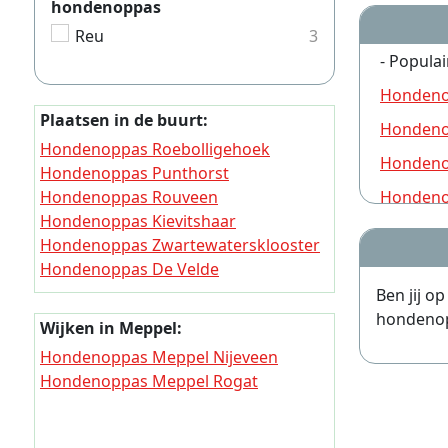
hondenoppas
Reu
3
- Populai
Hondeno
Plaatsen in de buurt:
Hondeno
Hondenoppas Roebolligehoek
Hondeno
Hondenoppas Punthorst
Hondenoppas Rouveen
Hondeno
Hondenoppas Kievitshaar
Hondeno
Hondenoppas Zwartewatersklooster
Hondeno
Hondenoppas De Velde
Hondenoppas Cellemuiden
Ben jij o
Hondeno
Hondenoppas Zwartsluis
hondenopp
Wijken in Meppel:
Hondeno
Hondenoppas Staphorst
Hondenoppas Meppel Nijeveen
Hondenoppas Baarlo
Hondeno
Hondenoppas Meppel Rogat
(Zwartewaterland)
Hondeno
Hondeno