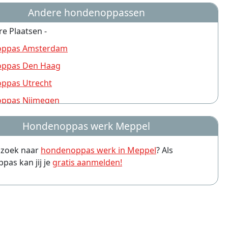
Andere hondenoppassen
re Plaatsen -
ppas Amsterdam
ppas Den Haag
ppas Utrecht
ppas Nijmegen
ppas Rotterdam
Hondenoppas werk Meppel
ppas Groningen
p zoek naar
hondenoppas werk in Meppel
? Als
ppas Almere
as kan jij je
gratis aanmelden!
ppas Amersfoort
ppas Arnhem
ppas Leiden
ppas Zwolle