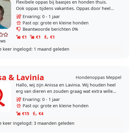
Flexibele oppas bij baasjes en honden thuis.
Ook oppas tijdens vakanties. Oppas door heel
Nederland.
Ervaring: 0 - 1 jaar
Past op: grote en kleine honden
Beantwoorde berichten 0%
€1
€1
€1
ews
e keer ingelogd:
1 maand geleden
sa & Lavinia
Hondenoppas Meppel
Hallo, wij zijn Anissa en Lavinia. Wij houden heel
erg van dieren en zouden graag wat extra willen
verdienen. Wij zouden het leuk vinden om uw
Ervaring: 0 - 1 jaar
hond..
Past op: grote en kleine honden
€15
€4
e keer ingelogd:
3 maanden geleden