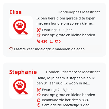
Elisa
Hondenoppas Maastricht
Ik ben bereid om geregeld te lopen
met een hondje om zo een kleine
ondersteunen te bieden.
Ervaring: 0 - 1 jaar
Past op: grote en kleine honden
€20
€10
Laatste keer ingelogd:
2 maanden geleden
Stephanie
Hondenuitlaatservice Maastricht
Hallo, Mijn naam is stephanie en ik
ben 31 jaar oud. Ik woon in de
heeg samen met mijn gezin en
Ervaring: 2 - 3 jaar
twee katten. Ik bied mij aan als
Past op: grote en kleine honden
honden oppas omdat..
Beantwoorde berichten 83%
Gemiddelde reactietijd 1 dag