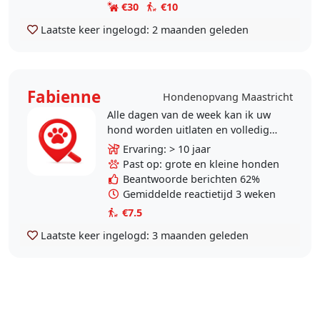
€30
€10
Laatste keer ingelogd:
2 maanden geleden
Fabienne
Hondenopvang Maastricht
Alle dagen van de week kan ik uw
hond worden uitlaten en volledig
verzorgen. Ik heb ruime ervaring,
Ervaring: > 10 jaar
Het kan 1-malig zijn of op
Past op: grote en kleine honden
regelmatige basis. De..
Beantwoorde berichten 62%
Gemiddelde reactietijd 3 weken
€7.5
Laatste keer ingelogd:
3 maanden geleden