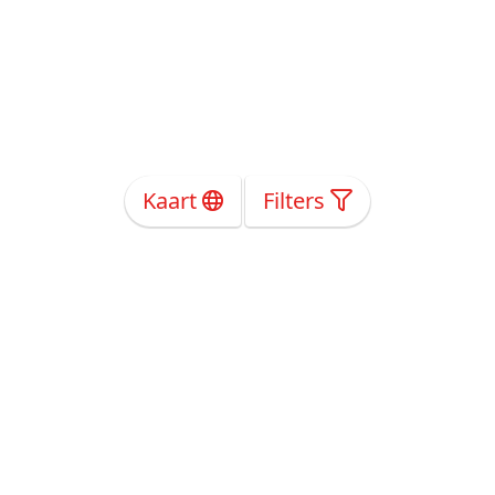
Kaart
Filters
Over Ons
Privacy
Voorwaarden
Tarieven
Help
Volg ons!