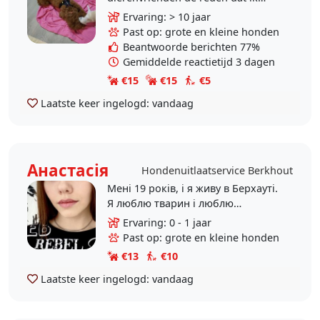
hondenoppasser wil worden omdat
Ervaring: > 10 jaar
ik als dierenvriend niet wil dat
Past op: grote en kleine honden
dieren gedumpt..
Beantwoorde berichten 77%
Gemiddelde reactietijd 3 dagen
€15
€15
€5
Laatste keer ingelogd:
vandaag
Анастасія
Hondenuitlaatservice Berkhout
Мені 19 років, і я живу в Берхауті.
Я люблю тварин і люблю
проводити час з собаками...
Ervaring: 0 - 1 jaar
Past op: grote en kleine honden
€13
€10
Laatste keer ingelogd:
vandaag