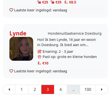
€25
€35
€8.5
Laatste keer ingelogd:
vandaag
Lynde
Hondenuitlaatservice Doesburg
Hoi! Ik ben Lynde, 16 jaar en woon
in Doesburg. Ik bied aan om
honden uit te laten, in overleg over
Ervaring: 2 - 3 jaar
dagen en tijden. Ik heb al ervaring
Past op: grote en kleine honden
met honden,..
€10
Laatste keer ingelogd:
vandaag
1
2
3
4
..
100