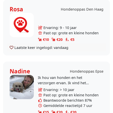
Rosa
Hondenoppas Den Haag
Ervaring: 9 - 10 jaar
Past op: grote en kleine honden
€10
€20
€5
Laatste keer ingelogd:
vandaag
Nadine
Hondenoppas Epse
Ik hou van honden en het
verzorgen ervan. Ik vind het
heerlijk om te wandelen, in alle
Ervaring: > 10 jaar
type weersomstandigheden. Samen
Past op: grote en kleine honden
met mijn man woon ik in Epse,..
Beantwoorde berichten 87%
Gemiddelde reactietijd 7 uur
€15
€20
€20