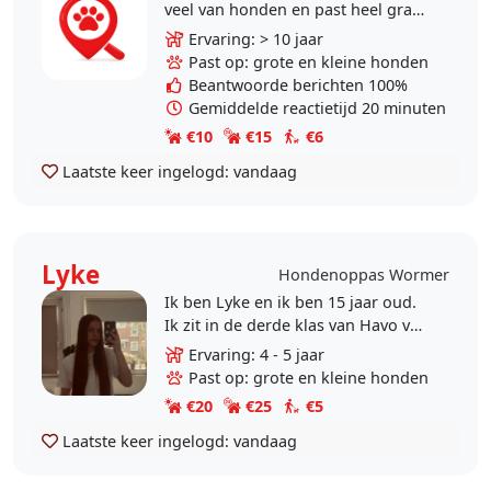
veel van honden en past heel graag
op honden. Ze heeft een
Ervaring: > 10 jaar
verstandelijke beperking, maar kan
Past op: grote en kleine honden
veel dingen goed..
Beantwoorde berichten 100%
Gemiddelde reactietijd 20 minuten
€10
€15
€6
Laatste keer ingelogd:
vandaag
Lyke
Hondenoppas Wormer
Ik ben Lyke en ik ben 15 jaar oud.
Ik zit in de derde klas van Havo vwo
en ik ben een grote
Ervaring: 4 - 5 jaar
dierenliefhebber! Ik heb zelf 1
Past op: grote en kleine honden
hondje, 3 konijnen en een..
€20
€25
€5
Laatste keer ingelogd:
vandaag