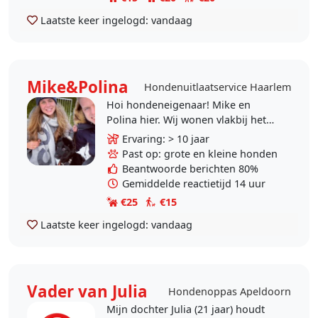
Laatste keer ingelogd:
vandaag
Mike&Polina
Hondenuitlaatservice Haarlem
Hoi hondeneigenaar! Mike en
Polina hier. Wij wonen vlakbij het
centrum van Haarlem. Wij houden
Ervaring: > 10 jaar
enorm van dieren, en ook van
Past op: grote en kleine honden
reizen. Dat is niet..
Beantwoorde berichten 80%
Gemiddelde reactietijd 14 uur
€25
€15
Laatste keer ingelogd:
vandaag
Vader van Julia
Hondenoppas Apeldoorn
Mijn dochter Julia (21 jaar) houdt