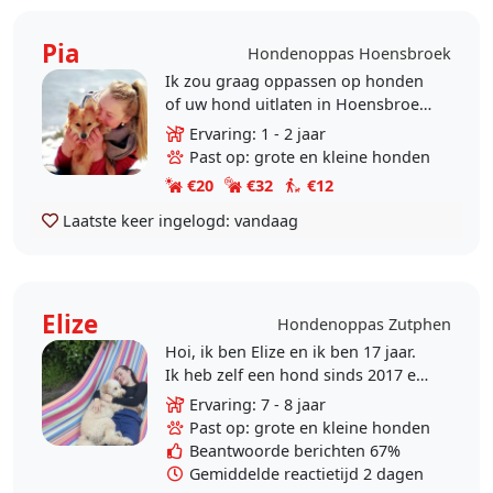
Pia
Hondenoppas Hoensbroek
Ik zou graag oppassen op honden
of uw hond uitlaten in Hoensbroek
(De Dem-Kasteel). Ik kan op dit
Ervaring: 1 - 2 jaar
moment niet ver vooruitplannen,
Past op: grote en kleine honden
maar pas juist..
€20
€32
€12
Laatste keer ingelogd:
vandaag
Elize
Hondenoppas Zutphen
Hoi, ik ben Elize en ik ben 17 jaar.
Ik heb zelf een hond sinds 2017 en
ben mijn hele leven om honden
Ervaring: 7 - 8 jaar
geweest door familie. Ik hou erg
Past op: grote en kleine honden
van honden en..
Beantwoorde berichten 67%
Gemiddelde reactietijd 2 dagen