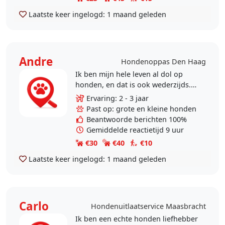
Laatste keer ingelogd:
1 maand geleden
Andre
Hondenoppas Den Haag
Ik ben mijn hele leven al dol op
honden, en dat is ook wederzijds.
ik hou ervan om een flink stuk te
Ervaring: 2 - 3 jaar
wandelen met een hond, en doe
Past op: grote en kleine honden
dat ook regelmatig..
Beantwoorde berichten 100%
Gemiddelde reactietijd 9 uur
€30
€40
€10
Laatste keer ingelogd:
1 maand geleden
Carlo
Hondenuitlaatservice Maasbracht
Ik ben een echte honden liefhebber