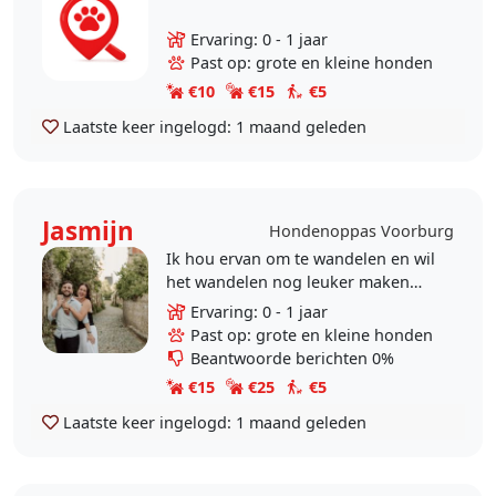
Ervaring: 0 - 1 jaar
Past op: grote en kleine honden
€10
€15
€5
Laatste keer ingelogd:
1 maand geleden
Jasmijn
Hondenoppas Voorburg
Ik hou ervan om te wandelen en wil
het wandelen nog leuker maken
met een wandelbuddy. Zowel korte
Ervaring: 0 - 1 jaar
als lange wandelingen. Wandelen
Past op: grote en kleine honden
kan zowel met grote..
Beantwoorde berichten 0%
€15
€25
€5
Laatste keer ingelogd:
1 maand geleden