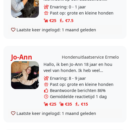
Daarom is lastig om zelf een hond
Ervaring: 0 - 1 jaar
te nemen, maar ik vind het erg leuk
Past op: grote en kleine honden
om af en toe op..
€25
€7.5
Laatste keer ingelogd:
1 maand geleden
Jo-Ann
Hondenuitlaatservice Ermelo
Hallo, ik ben Jo-Ann 18 jaar en hou
veel van honden. Ik heb veel
ervaring met honden en het
Ervaring: 8 - 9 jaar
uitlaten van verschillende honden
Past op: grote en kleine honden
en vind het ook heel..
Beantwoorde berichten 86%
Gemiddelde reactietijd 1 dag
€25
€35
€15
Laatste keer ingelogd:
1 maand geleden