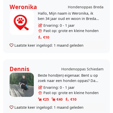
Weronika
Hondenoppas Breda
Hallo, Mijn naam is Weronika, ik
ben 34 jaar oud en woon in Breda.
Ik houd van dieren en breng graag
Ervaring: 0 - 1 jaar
tijd door met honden. Ik ben een
Past op: grote en kleine honden
rustig,..
€10
Laatste keer ingelogd:
1 maand geleden
Dennis
Hondenoppas Schiedam
Beste hond(en) eigenaar. Bent u op
zoek naar een honden oppas? Dan
hoor ik het graag. Ik woon samen
Ervaring: 0 - 1 jaar
met mijn partner en ons zoontje in
Past op: grote en kleine honden
een ruim..
€25
€40
€10
Laatste keer ingelogd:
1 maand geleden