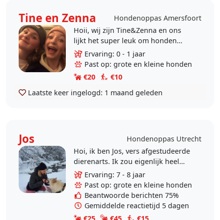
Tine en Zenna
Hondenoppas Amersfoort
Hoii, wij zijn Tine&Zenna en ons
lijkt het super leuk om honden
oppas te zijn!! Wij vinden het ook
Ervaring: 0 - 1 jaar
altijd leuk en gezellig om het
Past op: grote en kleine honden
samen te doen..
€20
€10
Laatste keer ingelogd:
1 maand geleden
Jos
Hondenoppas Utrecht
Hoi, ik ben Jos, vers afgestudeerde
dierenarts. Ik zou eigenlijk heel
graag een eigen hond willen, maar
Ervaring: 7 - 8 jaar
helaas kan dit momenteel niet in
Past op: grote en kleine honden
mijn huis en..
Beantwoorde berichten 75%
Gemiddelde reactietijd 5 dagen
€25
€45
€15