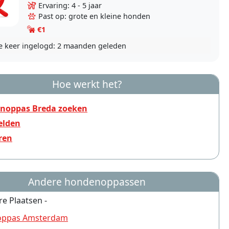
als de eigenaren op vakantie gaan. Een schat
Ervaring: 4 - 5 jaar
van een..
Past op: grote en kleine honden
€1
e keer ingelogd:
2 maanden geleden
Hoe werkt het?
noppas Breda zoeken
lden
ren
Andere hondenoppassen
re Plaatsen -
ppas Amsterdam