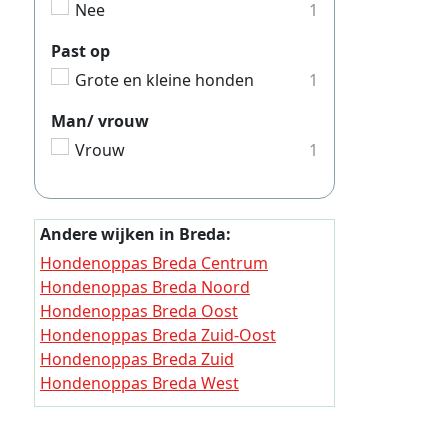
Hondeno
Nee
1
Hondeno
Past op
Hondeno
Grote en kleine honden
1
Hondeno
Man/ vrouw
Hondeno
Vrouw
1
Hondeno
Hondeno
Andere wijken in Breda:
Hondeno
Hondenoppas Breda Centrum
Hondeno
Hondenoppas Breda Noord
Hondenoppas Breda Oost
Hondeno
Hondenoppas Breda Zuid-Oost
Hondeno
Hondenoppas Breda Zuid
Hondeno
Hondenoppas Breda West
Hondenoppas Breda Noord-West
Hondeno
Hondenoppas Breda Bavel