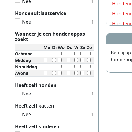
Nee
1
Hondeno
Hondenuitlaatservice
Hondeno
Nee
1
Hondeno
Hondeno
Wanneer je een hondenoppas
zoekt
Hondeno
Ma
Di
Wo
Do
Vr
Za
Zo
Ben jij o
Hondeno
Ochtend
hondenopp
Middag
Hondeno
Namiddag
Avond
Hondeno
Hondeno
Heeft zelf honden
Nee
1
Hondeno
Hondeno
Heeft zelf katten
Hondeno
Nee
1
Hondeno
Heeft zelf kinderen