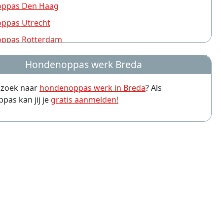
ppas Den Haag
ppas Utrecht
ppas Rotterdam
ppas Nijmegen
Hondenoppas werk Breda
ppas Groningen
p zoek naar
hondenoppas werk in Breda
? Als
ppas Almere
as kan jij je
gratis aanmelden!
ppas Amersfoort
ppas Arnhem
ppas Leiden
ppas Zwolle
ppas Eindhoven
ppas Haarlem
ppas Apeldoorn