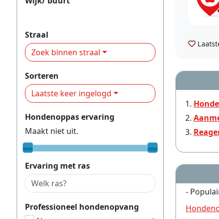
Wijk/ buurt
Bavel
Straal
Laatst
Zoek binnen straal
Sorteren
Laatste keer ingelogd
Honde
Hondenoppas ervaring
Aanme
Maakt niet uit.
Reage
Ervaring met ras
- Populai
Professioneel hondenopvang
Hondeno