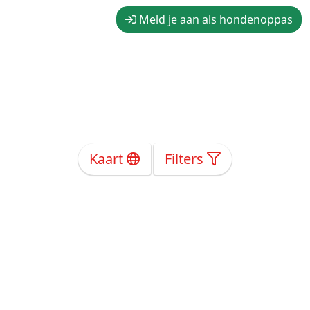
Meld je aan als hondenoppas
Kaart
Filters
Over Ons
Privacy
Voorwaarden
Tarieven
Help
Volg ons!